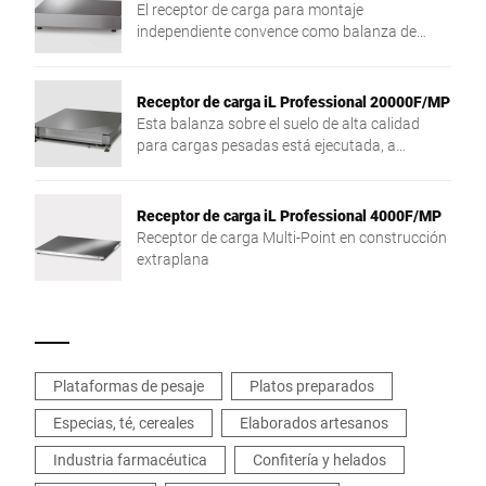
El receptor de carga para montaje
independiente convence como balanza de
graduación única, de dos graduaciones o de
graduación múltiple por la alta resolución del
campo de pesaje y su construcción de altura
Receptor de carga iL Professional 20000F/MP
reducida.
Esta balanza sobre el suelo de alta calidad
para cargas pesadas está ejecutada, a
elección, para la instalación en un foso o para
la colocación independiente.
Receptor de carga iL Professional 4000F/MP
Receptor de carga Multi-Point en construcción
extraplana
Plataformas de pesaje
Platos preparados
Especias, té, cereales
Elaborados artesanos
Industria farmacéutica
Confitería y helados