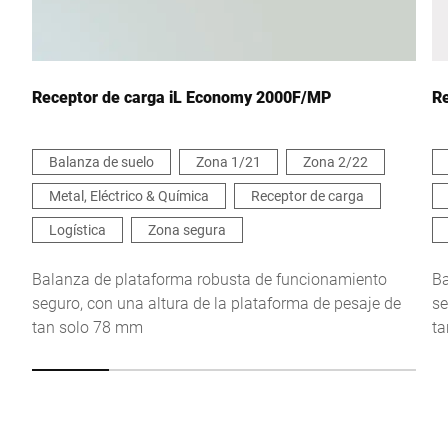
Escríbenos tu mensaje *
Receptor de carga iL Economy 2000F/MP
R
Balanza de suelo
Zona 1/21
Zona 2/22
Metal, Eléctrico & Química
Receptor de carga
Por la presente confirmo que acepto el uso de mis datos para
procesar esta solicitud Se puede encontrar más información en
Logística
Zona segura
Declaración de protección de datos
*
Balanza de plataforma robusta de funcionamiento
Ba
seguro, con una altura de la plataforma de pesaje de
se
Anti-Robot Verification
tan solo 78 mm
ta
Click to start verification
Friendly
Captcha ⇗
Enviar