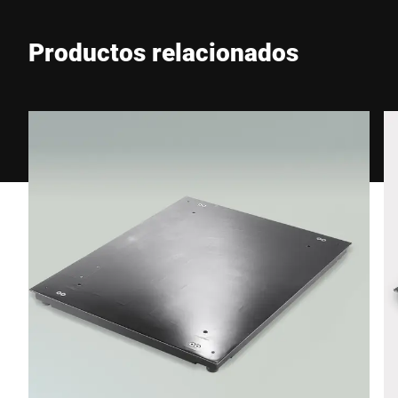
Productos relacionados
Teléfono *
Calle *
Código postal *
Ciudad *
País *