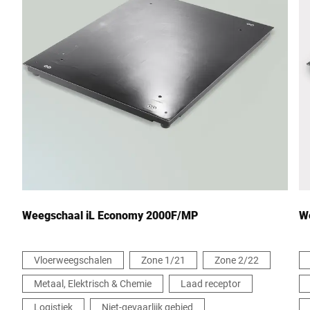
Weegschaal iL Economy 2000F/MP
W
Vloerweegschalen
Zone 1/21
Zone 2/22
Metaal, Elektrisch & Chemie
Laad receptor
Logistiek
Niet-gevaarlijk gebied