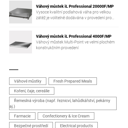
Váhový můstek iL Professional 20000F/MP
Vysoce kvalitní podlahová váha pro velkou
zátěž je volitelně dodávána v provedení pro
jámovou montáž nebo jako volně stojící.
Váhový můstek iL Professional 4000F/MP
Váhový můstek Multi-Point ve velmi plochém
konstrukčním provedení
Váhové můstky
Fresh Prepared Meals
Koření, čaje, cereálie
Řemeslná výroba (např. řeznicví, lahůdkářství, pekárny
aj.)
Farmacie
Confectionery & Ice Cream
Bezpečné prostředí
Electrical products