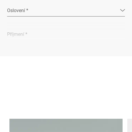
Oslovení *
Příjmení *
Společnost *
E-mail *
Telefon *
Ulice *