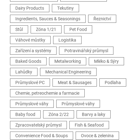
Dairy Products
Tekutiny
Ingredients, Sauces & Seasonings
Řeznictví
Stůl
Zóna 1/21
Pet Food
Váhové můstky
Logistika
Zařízení a systémy
Potravinářský průmysl
Baked Goods
Metalworking
Mléko & Sýry
Lahůdky
Mechanical Engineering
Průmyslové PC
Meat & Sausages
Podlaha
Chemie, petreochemie a farmacie
Průmyslové váhy
Průmyslové váhy
Baby food
Zóna 2/22
Barvy a laky
Zpracovatelský průmysl
Fish & Seafood
Convenience Food & Soups
Ovoce & zelenina