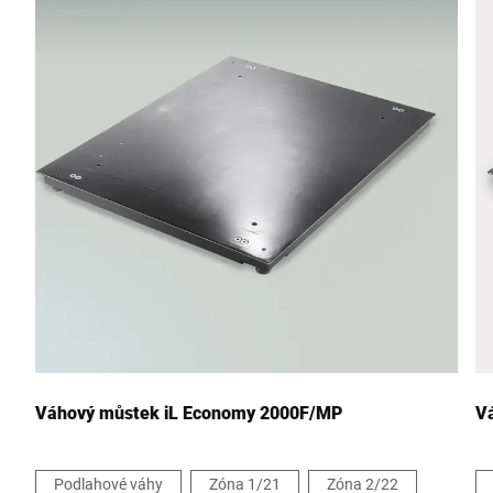
Poštovní směrovací číslo *
Město *
Země *
Vaše zpráva *
Váhový můstek iL Economy 2000F/MP
V
Podlahové váhy
Zóna 1/21
Zóna 2/22