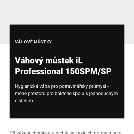
Globální web
VÁHOVÉ MŮSTKY
Váhový můstek iL
Professional 150SPM/SP
Hygienická váha pro potravinářský průmysl -
méně prostoru pro bakterie spolu s jednoduchým
čištěním.
Při vážení chemie a u rychle se kazících potravin jako