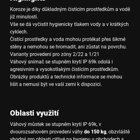
Koroze je díky důkladným čistícím prostředkům a vodě
již minulostí.
Vše se dá vyčistit hygienicky tlakem vody a v krátkých
cyklech.
Čistící prostředky a voda mohou protékat přes šikmé
stěny a nemohou se hromadit, ani zůstat na povrchu.
Varianty provedení pro zóny 2/22 a 1/21
Váhový snímač se stupněm krytí IP 69k odolá i
agresivním a vysokotlakým čistícím prostředkům.
Obrázky produktů a technické informace se mohou
lišit a nemusí být ve vaší zemi k dispozici.
Oblasti využití
Váhový můstek se stupněm krytí IP 69k, v
dvourozsahovém provedení váhy
do 150 kg
, obzvláště
vhodný pro oblasti citlivé na hygienu v obchodech s