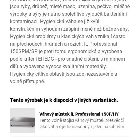
jsou ryby, drůbež, mleté maso, uzenina, pečivo, mléčné
výrobky a sýry je nutno spolehlivě vyloučit bakteriální
kontaminaci. Hygienická váha se již kvůli
konstrukčním výhodám zašpiní méně než běžné váhy.
Hygienické problémy u klasických vah vznikají často
na přechodech, hranách a rozích. IL Professional
150SPM/SP je proti tomu ergonomická a vyrobena
podle kritérií EHEDG - pro snadné čištění, s minimem
dílů a vybavena vysoce kvalitními materiály.
Hygienicky citlivé oblasti jsou zde nezastavěné a
volně přístupné.
Tento výrobek je k dispozici v jiných variantách.
Váhový můstek iL Professional 150F/HY
Tento volně stojící váhový můstek přesvědčí
jako váha s jednonásobným, dvojnásobným a
vícenásobným dělením vysokým rozlišením
rozsahu vážení a nízkou konstrukcí.