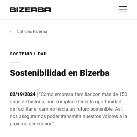
Contacto
Volver
Noticias Bizerba
MyBizerba
Productos y Soluciones
Europa
Trabajos
SOSTENIBILIDAD
ar
America
Industrias
Sostenibilidad en Bizerba
Asia
Experiencia
02/19/2024
| "Como empresa familiar con más de 150
Australia
años de historia, nos complace tener la oportunidad
Servicios
de facilitar el camino hacia un futuro sostenible. Así,
nos aseguramos poder transmitir nuestros valores a la
África
próxima generación".
Empresa