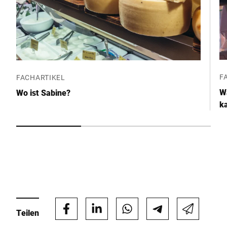
F
FACHARTIKEL
Wa
Wo ist Sabine?
ka
Teilen