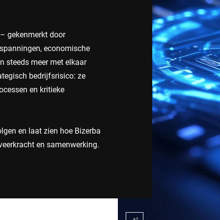
Zwitserland
Turkije
d – gekenmerkt door
Verenigd Koninkrijk
eke spanningen, economische
en steeds meer met elkaar
tegisch bedrijfsrisico: ze
ocessen en kritieke
olgen en laat zien hoe Bizerba
, veerkracht en samenwerking.