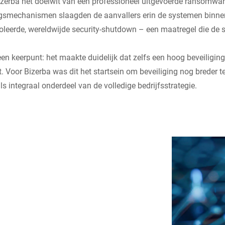
izerba het doelwit van een professioneel uitgevoerde ransomwa
gsmechanismen slaagden de aanvallers erin de systemen binnen 
oleerde, wereldwijde security-shutdown – een maatregel die de 
een keerpunt: het maakte duidelijk dat zelfs een hoog beveiligin
 Voor Bizerba was dit het startsein om beveiliging nog breder t
s integraal onderdeel van de volledige bedrijfsstrategie.