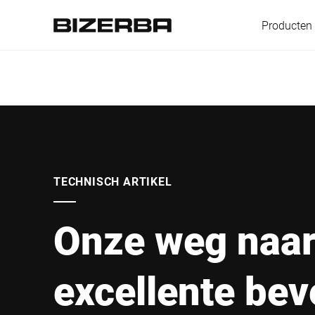
Producten
Europa
Amerika
TECHNISCH ARTIKEL
Onze weg naa
Azië
excellente bev
Australië