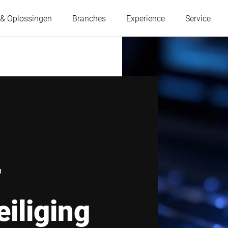
 & Oplossingen
Branches
Experience
Service
Oostenrijk
België
Frankrijk
Duitsland
Hongarije
Italië
r
Polen
Portugal
eiliging
Servië
Slowakije