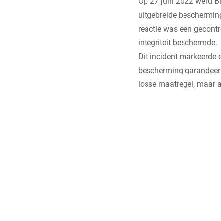
Op 27 juni 2022 werd B
uitgebreide beschermin
reactie was een gecontr
integriteit beschermde.
Dit incident markeerde 
bescherming garandeert.
losse maatregel, maar al