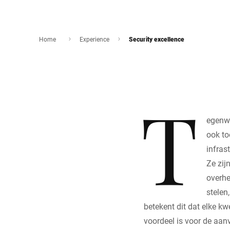
Home
Experience
Security excellence
T
egenwo
ook to
infras
Ze zij
overhe
stelen
betekent dit dat elke kw
voordeel is voor de aanv