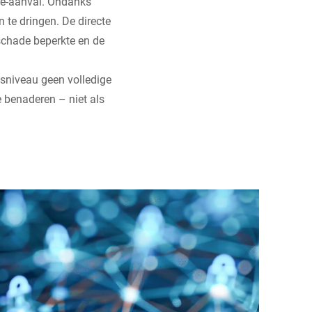
re-aanval. Ondanks
te dringen. De directe
schade beperkte en de
gsniveau geen volledige
e benaderen – niet als