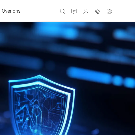
Over ons
Contact
Portals
Banen
MyBizerba Klantenpor
RefurBiz Shop
Tsjechische Republiek
Griekenland
Nederland
Rusland
Spanje