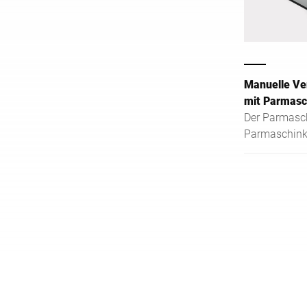
Manuelle Ve
mit Parmasc
Der Parmaschl
Parmaschink
Schinkensort
präzises Sch
Stücke.