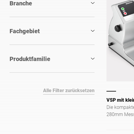
Branche
Fachgebiet
Produktfamilie
Alle Filter zurücksetzen
VSP mit klei
Die kompakte
280mm Mess
verkleinerte
speziell für 