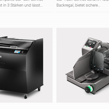
t in 3 Stärken und lässt
Backregal, bietet sichere
 am SB-Regal per
Schneidoptionen mit 3 Stärke
intuitiv bedienen.
einfache Touch-Bedienung.