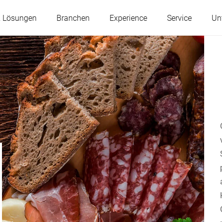
& Lösungen
Branchen
Experience
Service
Un
Österreich
Belgien
Frankreich
Deutschland
Ungarn
Italien
Polen
Portugal
Serbien
Slowakei