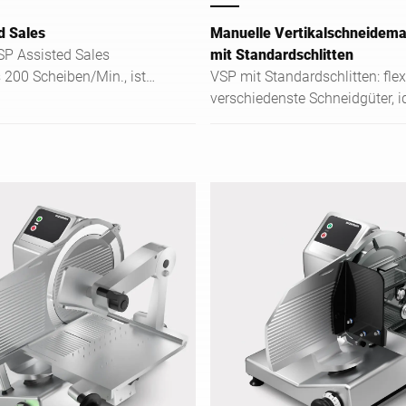
d Sales
Manuelle Vertikalschneidem
SP Assisted Sales
mit Standardschlitten
 200 Scheiben/Min., ist
VSP mit Standardschlitten: flex
uitiv per Touch bedienbar
verschiedenste Schneidgüter, id
 reinigen.
Theke & Vorbereitung. Kompak
mit 280-mm-Messer.