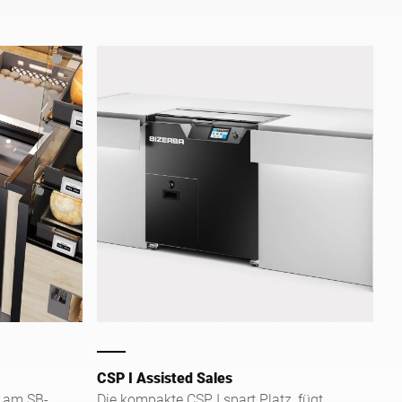
Frischetheke.
CSP I Assisted Sales
z am SB-
Die kompakte CSP I spart Platz, fügt