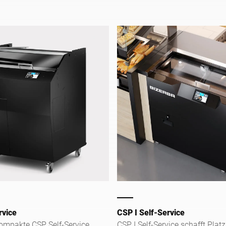
an der Frischetheke.
rvice
CSP I Self-Service
kompakte CSP Self-Service
CSP I Self-Service schafft Plat