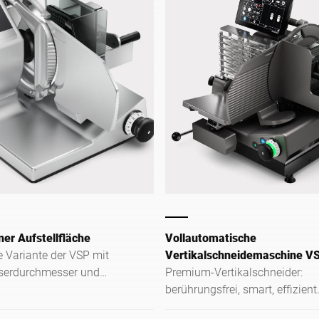
ner Aufstellfläche
Vollautomatische
 Variante der VSP mit
Vertikalschneidemaschine V
erdurchmesser und
Premium-Vertikalschneider:
m Optionenraum haben wir
berührungsfrei, smart, effizient
beengte Platzverhältnisse
mehr Hygiene, Tempo & Perfo