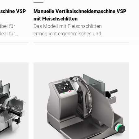
aschine VSP
Manuelle Vertikalschneidemaschine VSP
mit Fleischschlitten
ibel für
Das Modell mit Fleischschlitten
eal für
ermöglicht ergonomisches und
t auch
präzises Schneiden großer und
schwerer Fleischstücke.