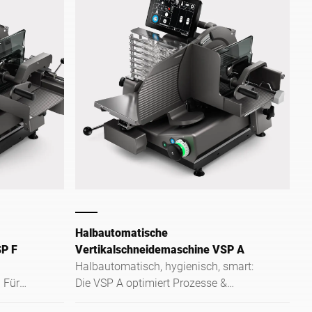
Halbautomatische
SP F
Vertikalschneidemaschine VSP A
Halbautomatisch, hygienisch, smart:
. Für
Die VSP A optimiert Prozesse &
rmance
Produktpräsentation an und um die