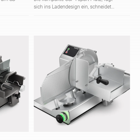
sich ins Ladendesign ein, schneidet
n und
200 Scheiben/Min. und ist dank Touch-
Bedienung leicht zu reinigen.