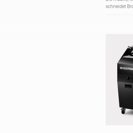
schneidet Bro
sich flexibel
Touchscreen 