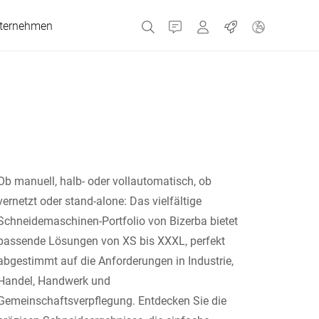
ternehmen
Kontakt
MyBizerba
Jobs
Tschechien
Griechenland
Ob manuell, halb- oder vollautomatisch, ob
vernetzt oder stand-alone: Das vielfältige
Niederlande
Schneidemaschinen-Portfolio von Bizerba bietet
passende Lösungen von XS bis XXXL, perfekt
Russland
abgestimmt auf die Anforderungen in Industrie,
Handel, Handwerk und
Gemeinschaftsverpflegung. Entdecken Sie die
Spanien