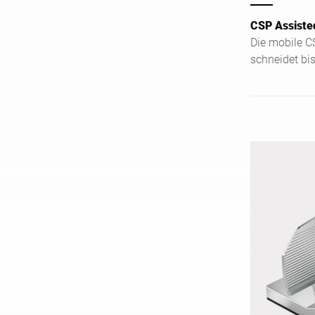
CSP Assiste
Die mobile C
schneidet bis
flexibel, int
und leicht zu