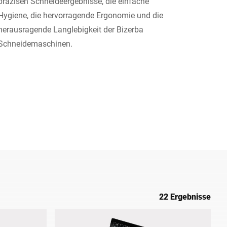
präzisen Schneideergebnisse, die einfache
Hygiene, die hervorragende Ergonomie und die
Ukraine
herausragende Langlebigkeit der Bizerba
Schneidemaschinen.
22 Ergebnisse