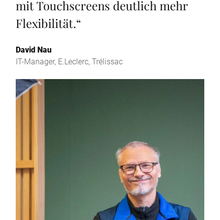
mit Touchscreens deutlich mehr
Flexibilität.
“
David Nau
IT-Manager, E.Leclerc, Trélissac