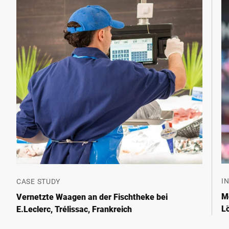
I
CASE STUDY
Mo
Vernetzte Waagen an der Fischtheke bei
L
E.Leclerc, Trélissac, Frankreich