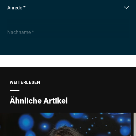
Anrede *
Nachname *
Unternehmen *
E-Mail *
WEITERLESEN
Ähnliche Artikel
Telefon *
Straße *