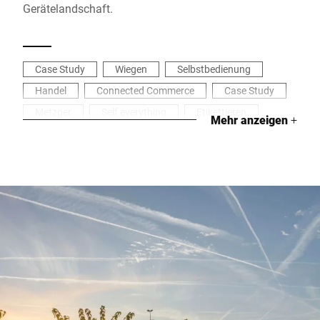
Gerätelandschaft.
Case Study
Wiegen
Selbstbedienung
Handel
Connected Commerce
Case Study
Metzger
Self everything
Etikettieren
Mehr anzeigen
+
Schneiden
Daten managen