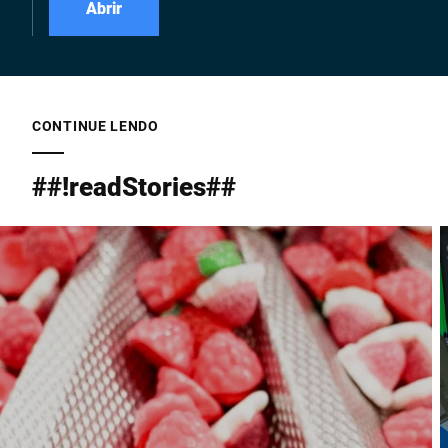
Abrir
CONTINUE LENDO
##!readStories##