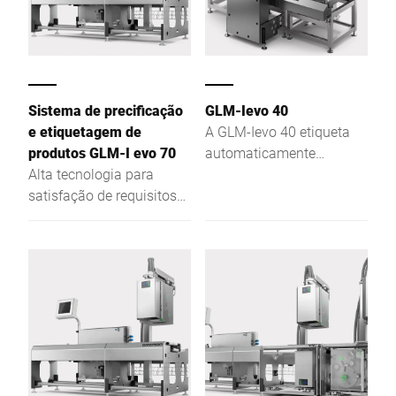
significativamente o
comprimento do sistema
em sistemas com várias
etiquetadoras.
Sistema de precificação
GLM-Ievo 40
e etiquetagem de
A GLM-Ievo 40 etiqueta
produtos GLM-I evo 70
automaticamente
Alta tecnologia para
produtos grandes e
satisfação de requisitos
pesados. Beneficie da sua
máximos. Mais
grande flexibilidade, por
vantagens para os
exemplo, no que diz
clientes em termos de
respeito à forma dos
requisitos futuros
produtos a etiquetar ou a
posição, o tamanho e a
forma das etiquetas.
Outra vantagem do
modelo GLM-Ievo 40: o
seu design robusto e