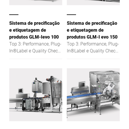
duradouro de aço
inoxidável.
Sistema de precificação
Sistema de precificação
e etiquetagem de
e etiquetagem de
produtos GLM-Ievo 100
produtos GLM-I evo 150
Top 3: Performance, Plug-
Top 3: Performance, Plug-
In®Label e Quality Check
In®Label e Quality Check
Inside - mais vantagens
Inside - mais vantagens
para os clientes para
para os clientes para
requisitos futuros
requisitos futuros