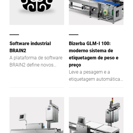
Software industrial
Bizerba GLM-I 100:
BRAIN2
moderno sistema de
A plataforma de software
etiquetagem de peso e
BRAIN2 define novos
preço
padrões nas áreas de
Leve a pesagem e a
centralização, troca de
etiquetagem automáticas
dados e segurança na
de produtos pré-
sua produção.
embalados a um novo
nível no setor alimentício
industrial: um design
modular e etiquetadoras
que economizam espaço
reduzem