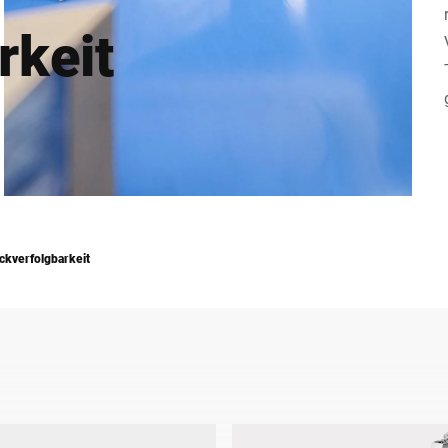
rkeit
Schweiz
Türkei
Vereinigtes Königreich
ckverfolgbarkeit