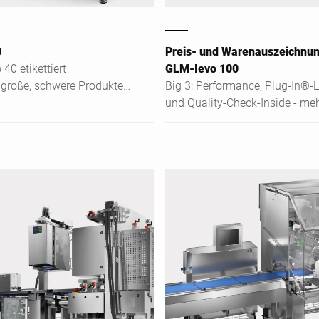
0
Preis- und Warenauszeichnu
40 etikettiert
GLM-Ievo 100
große, schwere Produkte
Big 3: Performance, Plug-In®-
variablen Etiketten und
und Quality-Check-Inside - me
lstahl-Design.
Kundennutzen für künftige
Anforderungen