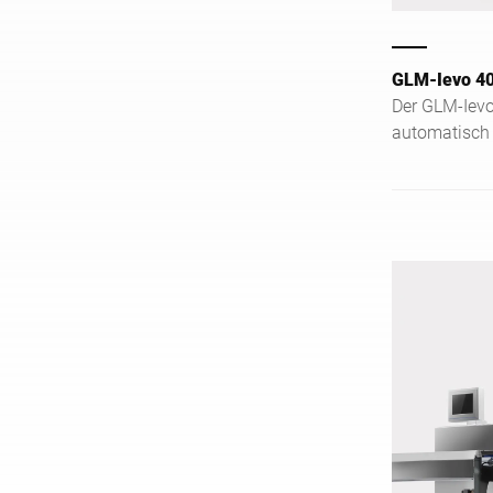
GLM-Ievo 4
Der GLM-Ievo 
automatisch 
flexibel mit 
robustem Ede