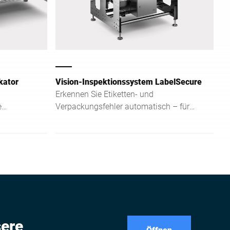
kator
Vision-Inspektionssystem LabelSecure
Erkennen Sie Etiketten- und
e
Verpackungsfehler automatisch – für
fehlerfreie Produkte, sichere Qualität
raktiv
und effiziente Produktionsprozesse.
sere
Öffnen