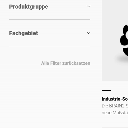
Produktgruppe
Fachgebiet
Alle Filter zurücksetzen
Industrie-S
Die BRAIN2 S
neue Maßstäb
Zentralisier
Sicherheit in