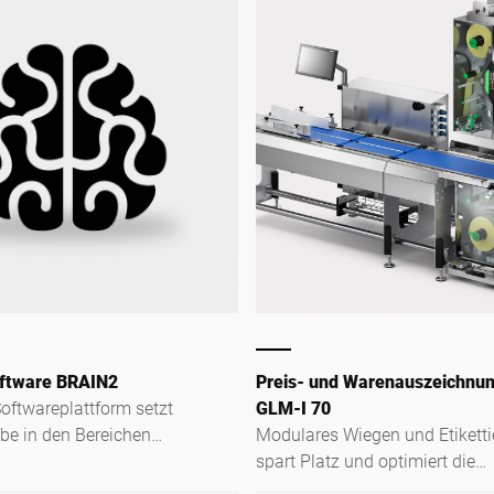
oftware BRAIN2
Preis- und Warenauszeichnu
oftwareplattform setzt
GLM-I 70
e in den Bereichen
Modulares Wiegen und Etiketti
ung, Datenaustausch und
spart Platz und optimiert die
 Ihrer Produktion.
Kennzeichnung vorverpackter