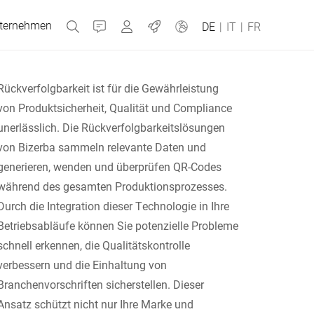
ternehmen
Kontakt
MyBizerba
Jobs
DE
|
IT
|
FR
Rückverfolgbarkeit ist für die Gewährleistung
von Produktsicherheit, Qualität und Compliance
Tschechien
unerlässlich. Die Rückverfolgbarkeitslösungen
von Bizerba sammeln relevante Daten und
generieren, wenden und überprüfen QR-Codes
Griechenland
während des gesamten Produktionsprozesses.
Durch die Integration dieser Technologie in Ihre
Niederlande
Betriebsabläufe können Sie potenzielle Probleme
schnell erkennen, die Qualitätskontrolle
Russland
verbessern und die Einhaltung von
Branchenvorschriften sicherstellen. Dieser
Spanien
Ansatz schützt nicht nur Ihre Marke und