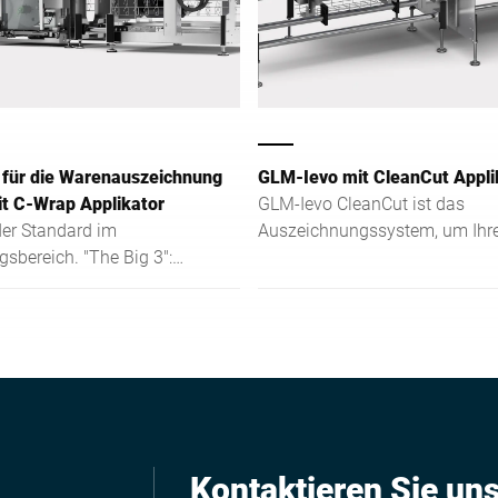
 für die Warenauszeichnung
GLM-Ievo mit CleanCut Appli
t C-Wrap Applikator
GLM-Ievo CleanCut ist das
er Standard im
Auszeichnungssystem, um Ihr
sbereich. "The Big 3":
Produkte auch bei großer
 Plug-In®-Label und
Informationsmenge optisch att
-Inside – dies ist der
zu präsentieren.
e Nutzen für Ihre
orderungen in der Preis-
szeichnung.
Kontaktieren Sie un