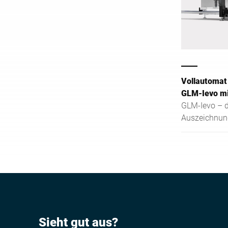
Vollautomat
GLM-Ievo mi
GLM-Ievo – d
Auszeichnung
Performance,
Quality-Check
herausragend
künftigen Anf
und Warenau
Sieht gut aus?