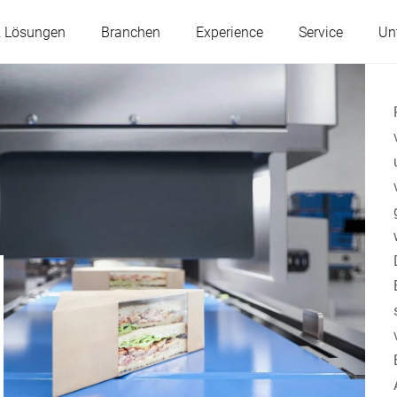
& Lösungen
Branchen
Experience
Service
Un
Österreich
Belgien
Frankreich
Deutschland
Ungarn
Italien
Polen
Portugal
Serbien
Slowakei