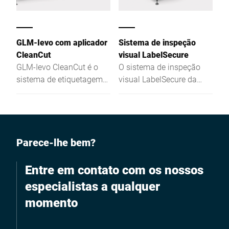
GLM-Ievo com aplicador
Sistema de inspeção
CleanCut
visual LabelSecure
GLM-Ievo CleanCut é o
O sistema de inspeção
sistema de etiquetagem
visual LabelSecure da
para uma apresentação
Bizerba para a indústria
atraente dos seus
alimentar garante uma
produtos no ponto de
inspeção eficiente das
venda, mesmo com uma
embalagens e das suas
grande quantidade de
etiquetas.
Parece-lhe bem?
informação.
Entre em contato com os nossos
especialistas a qualquer
momento