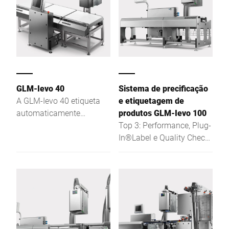
GLM-Ievo 40
Sistema de precificação
A GLM-Ievo 40 etiqueta
e etiquetagem de
automaticamente
produtos GLM-Ievo 100
produtos grandes e
Top 3: Performance, Plug-
pesados. Beneficie da sua
In®Label e Quality Check
grande flexibilidade, por
Inside - mais vantagens
exemplo, no que diz
para os clientes para
respeito à forma dos
requisitos futuros
produtos a etiquetar ou a
posição, o tamanho e a
forma das etiquetas.
Outra vantagem do