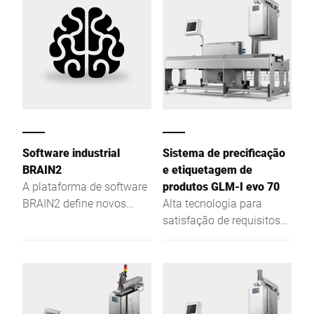
Software industrial
Sistema de precificação
BRAIN2
e etiquetagem de
A plataforma de software
produtos GLM-I evo 70
BRAIN2 define novos
Alta tecnologia para
padrões nas áreas de
satisfação de requisitos
centralização, troca de
máximos. Mais
dados e segurança na
vantagens para os
sua produção.
clientes em termos de
requisitos futuros