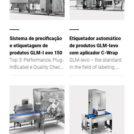
modelo GLM-Ievo 40: o
seu design robusto e
duradouro de aço
inoxidável.
Sistema de precificação
Etiquetador automático
e etiquetagem de
de produtos GLM-Ievo
produtos GLM-I evo 150
com aplicador C-Wrap
Top 3: Performance, Plug-
GLM-Ievo – the standard
In®Label e Quality Check
in the field of labeling.
Inside - mais vantagens
"The Big 3": Performance,
para os clientes para
Plug-I® label and Quality-
requisitos futuros
Check-Inside – This is the
outstanding benefit for
your future requirements
in price and product
labeling.