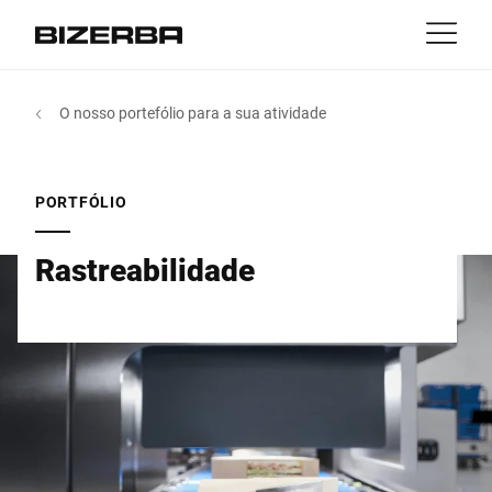
Contato
Voltar
O nosso portefólio para a sua atividade
MyBizerba
Produtos & Soluções
Europa
Empregos
PORTFÓLIO
pt
América
Indústrias
Rastreabilidade
Ásia
Experiência
Austrália
Serviço
África
Companhia