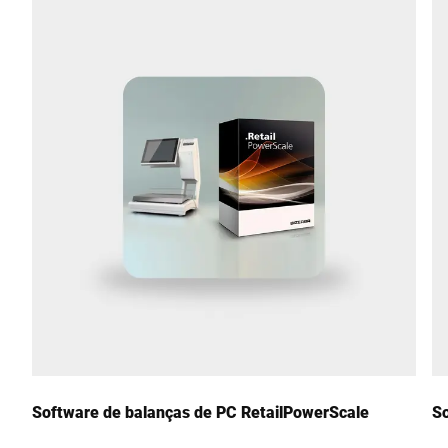
Rua *
CEP *
Cidade *
País *
Sua mensagem para nós *
Software de balanças de PC RetailPowerScale
So