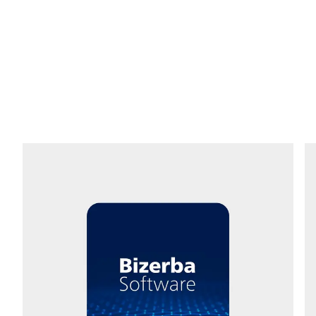
E-Mail *
Téléphone *
Rue *
Code postal *
Ville *