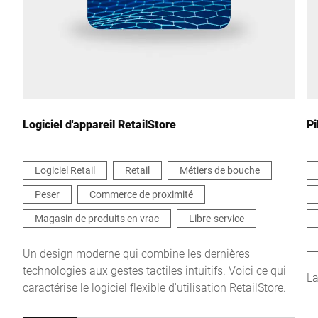
Pays *
Votre demande *
Logiciel d'appareil RetailStore
Pi
Logiciel Retail
Retail
Métiers de bouche
Peser
Commerce de proximité
Je confirme par la présente que j'accepte l'utilisation de mes
données pour traiter cette demande De plus amples informations
Magasin de produits en vrac
Libre-service
peuvent être trouvées dans le
Déclaration de protection des
données
*
Un design moderne qui combine les dernières
technologies aux gestes tactiles intuitifs. Voici ce qui
La
caractérise le logiciel flexible d'utilisation RetailStore.
Anti-Robot Verification
Click to start verification