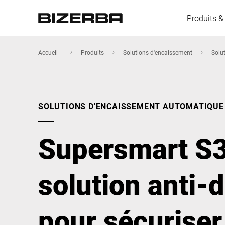
Produits &
Accueil
Produits
Solutions d'encaissement
Solu
L'Europe
SOLUTIONS D'ENCAISSEMENT AUTOMATIQUE
Amérique
Supersmart S3 
Asie
solution anti
Australie
pour sécuriser