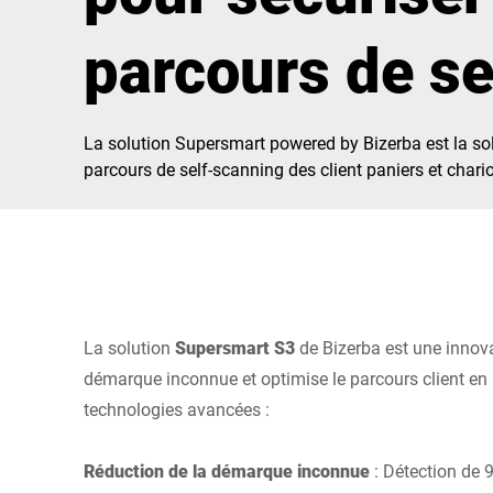
Afrique
parcours de se
Site Web mondial
La solution Supersmart powered by Bizerba est la sol
parcours de self-scanning des client paniers et chario
La solution
Supersmart S3
de Bizerba est une innovat
démarque inconnue et optimise le parcours client e
technologies avancées :
Réduction de la démarque inconnue
: Détection de 