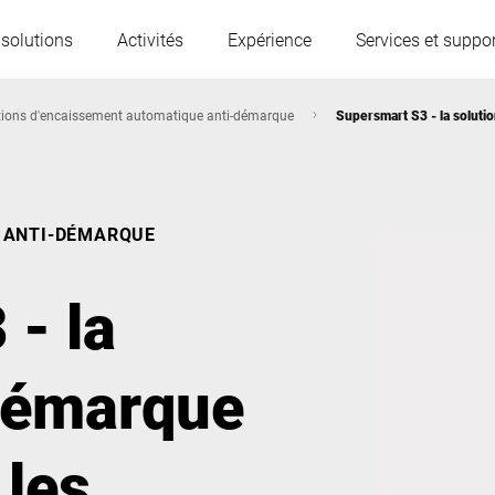
 solutions
Activités
Expérience
Services et suppor
tions d'encaissement automatique anti-démarque
Supersmart S3 - la soluti
L'Autriche
Belgique
 ANTI-DÉMARQUE
France
Allemagne
- la
Hongrie
Italie
-démarque
Pologne
Portugal
 les
Serbie
Serbia