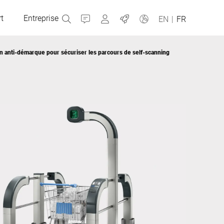
t
Entreprise
Contact
MyBizerba
Emplois
EN
|
FR
on anti-démarque pour sécuriser les parcours de self-scanning
République tchèque
Grèce
Pays-Bas
Russie
Slovaquie