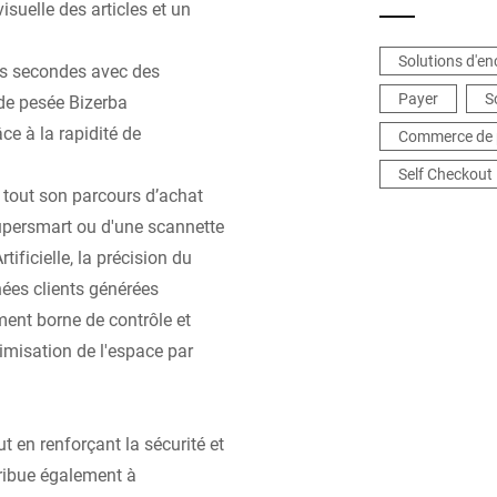
isuelle des articles et un
Solutions d'e
es secondes avec des
Payer
S
s de pesée Bizerba
âce à la rapidité de
Commerce de 
Self Checkout
r tout son parcours d’achat
Supersmart ou d'une scannette
rtificielle, la précision du
ées clients générées
ment borne de contrôle et
timisation de l'espace par
t en renforçant la sécurité et
tribue également à