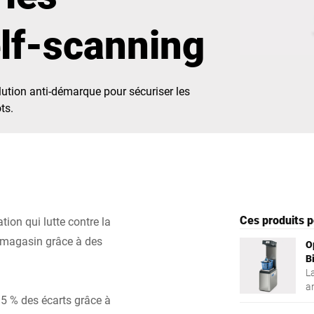
lf-scanning
Espagne
Suisse
Ukraine
Royaume-Uni
ution anti-démarque pour sécuriser les
ts.
Ces produits p
ion qui lutte contre la
n magasin grâce à des
O
B
L
an
95 % des écarts grâce à