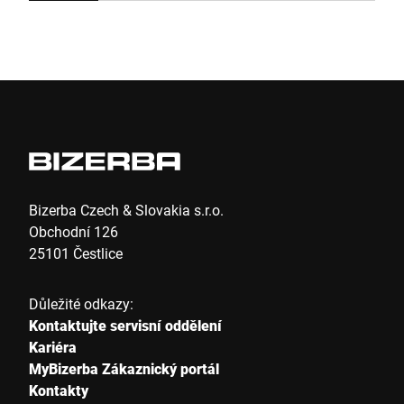
těles detekuje chybějící, vadné nebo deformované
výrobky a nadměrnou nebo nedostatečnou hmotnost.
Efektivní systém rychlé výměny dopravního pásu
umožňuje provedení výměny do dvou minut.
Bizerba Czech & Slovakia s.r.o.
Obchodní 126
25101 Čestlice
Důležité odkazy:
Kontaktujte servisní oddělení
Kariéra
MyBizerba Zákaznický portál
Kontakty