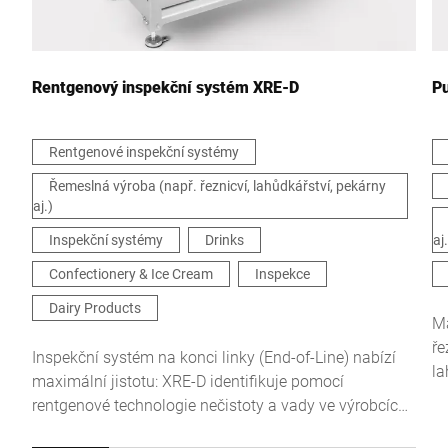
Vaše zpráva *
Rentgenový inspekční systém XRE-D
Pu
Rentgenové inspekční systémy
Řemeslná výroba (např. řeznicví, lahůdkářství, pekárny
Tímto potvrzuji, že souhlasím s použitím svých údajů ke
aj.)
zpracování tohoto požadavku Další informace naleznete v
Prohlášení o ochraně údajů
*
Inspekční systémy
Drinks
aj.
Confectionery & Ice Cream
Inspekce
Anti-Robot Verification
Dairy Products
Click to start verification
Ma
Friendly
Captcha ⇗
ře
Inspekční systém na konci linky (End-of-Line) nabízí
la
maximální jistotu: XRE-D identifikuje pomocí
rentgenové technologie nečistoty a vady ve výrobcích
a na obalech. Kromě kovových a nekovových cizích
Odeslat