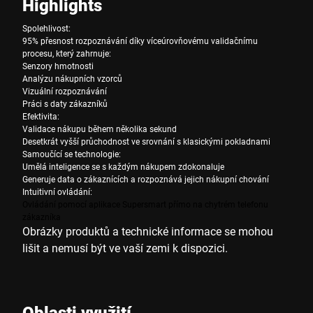
Highlights
Spolehlivost:
95% přesnost rozpoznávání díky víceúrovňovému validačnímu
procesu, který zahrnuje:
Senzory hmotnosti
Analýzu nákupních vzorců
Vizuální rozpoznávání
Práci s daty zákazníků
Efektivita:
Validace nákupu během několika sekund
Desetkrát vyšší průchodnost ve srovnání s klasickými pokladnami
Samoučící se technologie:
Umělá inteligence se s každým nákupem zdokonaluje
Generuje data o zákaznících a rozpoznává jejich nákupní chování
Intuitivní ovládání:
Ovládání pomocí aplikace Supersmart přímo na chytrém telefonu
zákazníka
Obrázky produktů a technické informace se mohou
lišit a nemusí být ve vaší zemi k dispozici.
Oblasti využití