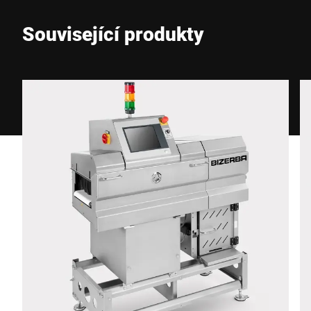
Související produkty
Telefon *
Ulice *
Poštovní směrovací číslo *
Město *
Země *