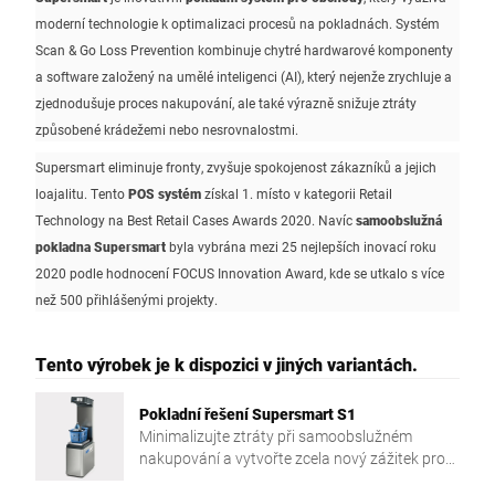
moderní technologie k optimalizaci procesů na pokladnách. Systém
Scan & Go Loss Prevention kombinuje chytré hardwarové komponenty
a software založený na umělé inteligenci (AI), který nejenže zrychluje a
zjednodušuje proces nakupování, ale také výrazně snižuje ztráty
způsobené krádežemi nebo nesrovnalostmi.
Supersmart eliminuje fronty, zvyšuje spokojenost zákazníků a jejich
loajalitu. Tento
POS systém
získal 1. místo v kategorii Retail
Technology na Best Retail Cases Awards 2020. Navíc
samoobslužná
pokladna Supersmart
byla vybrána mezi 25 nejlepších inovací roku
2020 podle hodnocení FOCUS Innovation Award, kde se utkalo s více
než 500 přihlášenými projekty.
Tento výrobek je k dispozici v jiných variantách.
Pokladní řešení Supersmart S1
Minimalizujte ztráty při samoobslužném
nakupování a vytvořte zcela nový zážitek pro
své zákazníky.