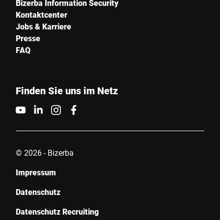
Bizerba Information Security
Kontaktcenter
Stadt *
Jobs & Karriere
Presse
Land *
FAQ
Finden Sie uns im Netz
Ihre Nachricht an uns *
© 2026 - Bizerba
Impressum
Hiermit bestätige ich, dass ich mit der Nutzung meiner Daten zur
Bearbeitung dieser Anfrage einverstanden bin. Weitere
Datenschutz
Informationen finden Sie in den
Datenschutzerklärung
. *
Datenschutz Recruiting