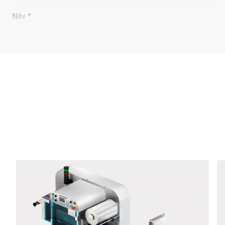
Név *
Vállalat *
E-Mail *
Telefon *
Utca *
Irányítószám *