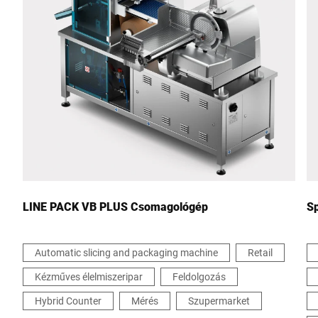
Város *
Ország *
Az Ön üzenete nekünk *
LINE PACK VB PLUS Csomagológép
Sp
Automatic slicing and packaging machine
Retail
Kézműves élelmiszeripar
Feldolgozás
Ezúton megerősítem, hogy elfogadom az adataim
felhasználását a kérelem feldolgozásához. További információk
Hybrid Counter
Mérés
Szupermarket
megtalálhatók az
Adatvédelmi nyilatkozatban
*