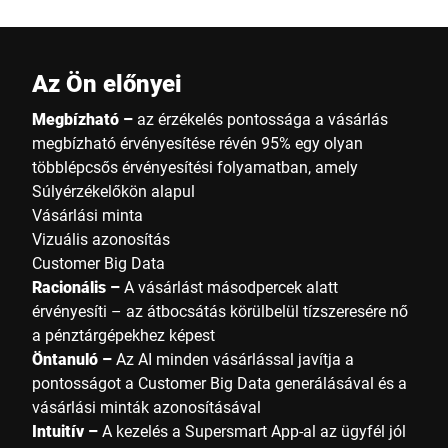
Az Ön előnyei
Megbízható –
az érzékelés pontossága a vásárlás
megbízható érvényesítése révén 95% egy olyan
többlépcsős érvényesítési folyamatban, amely
Súlyérzékelőkön alapul
Vásárlási minta
Vizuális azonosítás
Customer Big Data
Racionális –
A vásárlást másodpercek alatt
érvényesíti – az átbocsátás körülbelül tízszeresére nő
a pénztárgépekhez képest
Öntanuló –
Az AI minden vásárlással javítja a
pontosságot a Customer Big Data generálásával és a
vásárlási minták azonosításával
Intuitív –
A kezelés a Supersmart App-al az ügyfél jól