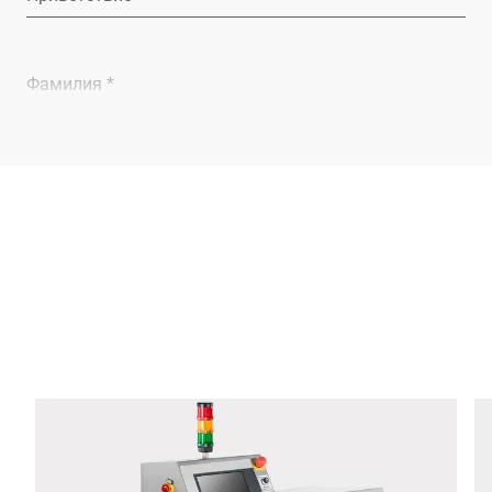
Фамилия *
Компания *
E-mail *
Телефон *
Улица *