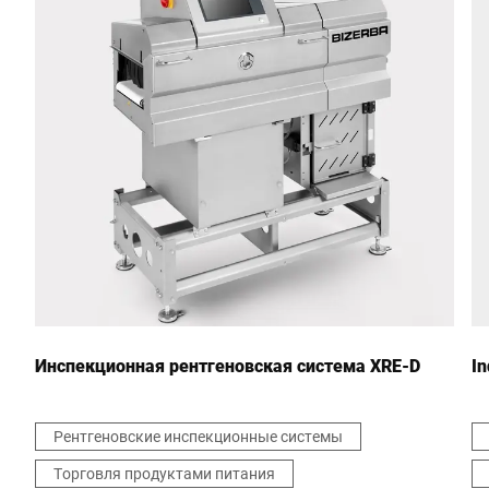
Почтовый индекс *
Город *
Страна *
Ваше сообщение для нас *
Инспекционная рентгеновская система XRE-D
In
Рентгеновские инспекционные системы
Торговля продуктами питания
Настоящим я подтверждаю, что согласен с использованием