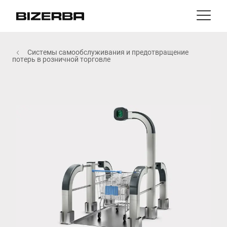
Контакт
назад
Системы самообслуживания и предотвращение
MyBizerba
потерь в розничной торговле
Продукты и решения
Европа
Работа
ru
Америка
Отрасли
Азия
Опыт
Австралия
Услуги
Африка
Компания