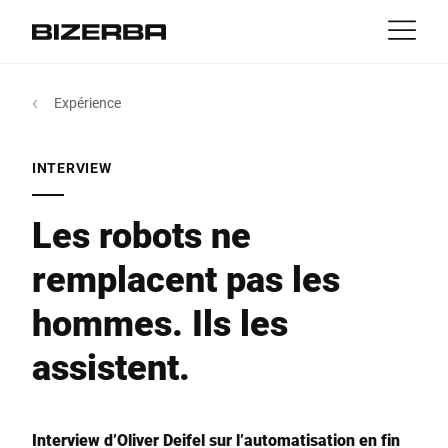
Contact
retour
Expérience
MyBizerba
Produits & solutions
L'Europe
Jobs
INTERVIEW
DE
|
IT
|
FR
ch
Amérique
Activités
Les robots ne
remplacent pas les
Asie
Expérience
hommes. Ils les
Australie
Services et support
assistent.
Afrique
Entreprise
Interview d’Oliver Deifel sur l’automatisation en fin