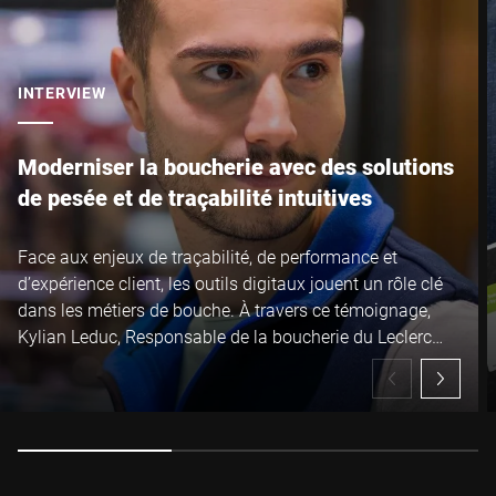
INTERVIEW
Moderniser la boucherie avec des solutions
de pesée et de traçabilité intuitives
Face aux enjeux de traçabilité, de performance et
d’expérience client, les outils digitaux jouent un rôle clé
dans les métiers de bouche. À travers ce témoignage,
Kylian Leduc, Responsable de la boucherie du Leclerc
Trélissac, partage son retour d’expérience sur l’utilisation
de solutions de pesée et de traçabilité intuitives, pensées
pour simplifier le quotidien des équipes et répondre aux
attentes des consommateurs.