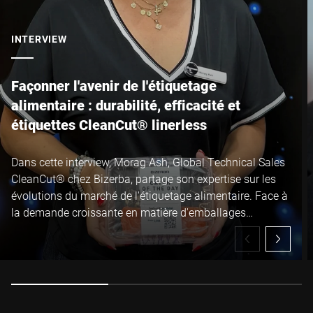
INTERVIEW
Façonner l'avenir de l'étiquetage
alimentaire : durabilité, efficacité et
étiquettes CleanCut® linerless
Dans cette interview, Morag Ash, Global Technical Sales
CleanCut® chez Bizerba, partage son expertise sur les
évolutions du marché de l'étiquetage alimentaire. Face à
la demande croissante en matière d'emballages
durables et de technologies linerless, elle explique
comment les étiquettes linerless CleanCut® de Bizerba
permettent aux industriels de l'agroalimentaire de réduire
leurs déchets, d'augmenter leur disponibilité de
production et d'améliorer significativement leurs
performances opérationnelles, tout en répondant aux