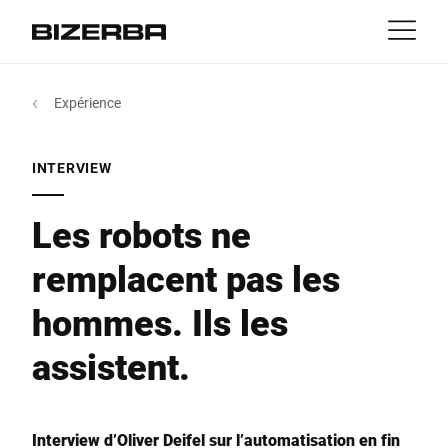
Contact
retour
Expérience
MyBizerba
Produits & solutions
L'Europe
Emplois
INTERVIEW
NL
|
FR
be
Amérique
Activités
Les robots ne
remplacent pas les
Asie
Expérience
hommes. Ils les
Australie
Services
assistent.
Afrique
Entreprise
Interview d’Oliver Deifel sur l’automatisation en fin