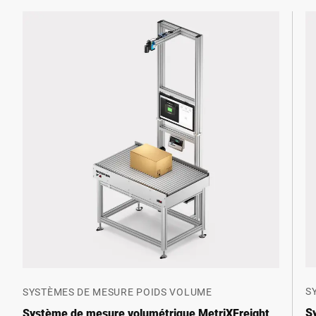
S
SYSTÈMES DE MESURE POIDS VOLUME
S
Système de mesure volumétrique MetriXFreight