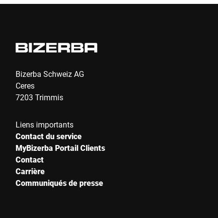
Code postal *
Ville *
Pays *
Bizerba Schweiz AG
Ceres
7203 Trimmis
Votre demande *
Liens importants
Contact du service
MyBizerba Portail Clients
Contact
Carrière
Communiqués de presse
Je confirme par la présente que j'accepte l'utilisation de mes
données pour traiter cette demande . De plus amples