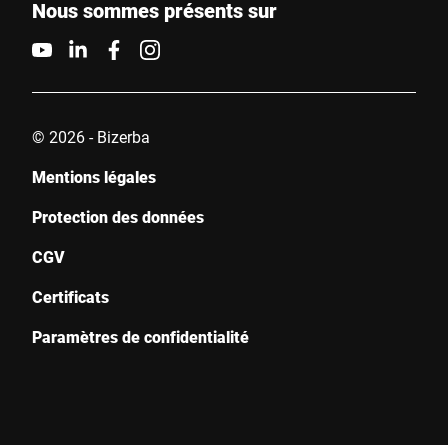
informations peuvent être trouvées dans le
Déclaration de
Nous sommes présents sur
protection des données
*
Anti-Robot Verification
Click to start verification
Friendly
Captcha ⇗
© 2026 - Bizerba
Mentions légales
Protection des données
Envoyer
CGV
Certificats
Paramètres de confidentialité