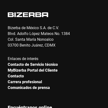
Ciudad *
País *
Bizerba de México S.A. de C.V.
Blvd. Adolfo López Mateos No. 1384
Col. Santa María Nonoalco
03700 Benito Juárez, CDMX
Escríbenos tu mensaje *
Enlaces de interés
Contacto de Servicio técnico
MyBizerba Portal del Cliente
Contacto
Carrera profesional
Comunicados de prensa
Por la presente confirmo que acepto el uso de mis datos para
procesar esta solicitud Se puede encontrar más información en
Declaración de protección de datos
*
Encuéntranos online