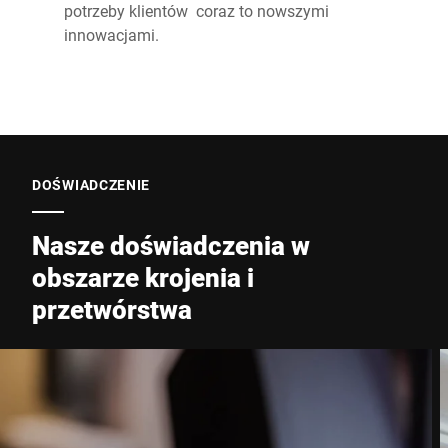
potrzeby klientów coraz to nowszymi
innowacjami.
DOŚWIADCZENIE
Nasze doświadczenia w
obszarze krojenia i
przetwórstwa