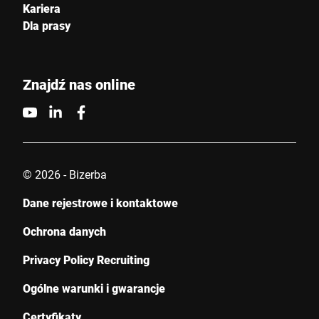
Kariera
Dla prasy
Anti-Robot Verification
Click to start verification
Friendly
Captcha ⇗
Znajdź nas online
Wyślij
© 2026 - Bizerba
Dane rejestrowe i kontaktowe
Ochrona danych
Privacy Policy Recruiting
Ogólne warunki i gwarancje
Certyfikaty