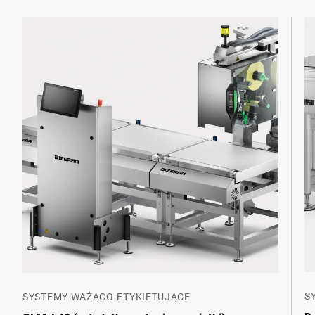
S
SYSTEMY WAŻĄCO-ETYKIETUJĄCE