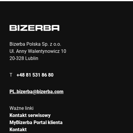
Miasto *
Kraj *
Bizerba Polska Sp. z o.o.
Ul. Anny Walentynowicz 10
20-328 Lublin
Wiadomość *
T
+48 81 531 86 80
PL.bizerba@bizerba.com
Ważne linki
Kontakt serwisowy
Niniejszym potwierdzam, że zgadzam się na wykorzystanie
MyBizerba Portal klienta
moich danych do przetworzenia tego żądania Dalsze informacje
Kontakt
można znaleźć w
Deklaracja ochrony danych
*