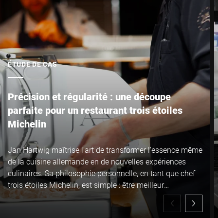
ÉTUDE DE CAS
Précision et régularité : une découpe
parfaite pour un restaurant trois étoiles
Michelin
Jan Hartwig maîtrise l'art de transformer l'essence même
de la cuisine allemande en de nouvelles expériences
culinaires. Sa philosophie personnelle, en tant que chef
trois étoiles Michelin, est simple : être meilleur
aujourd'hui qu'hier. Cet état d'esprit le pousse à
perfectionner sans cesse tant sa cuisine que les outils