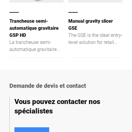
Trancheuse semi-
Manual gravity slicer
automatique gravitaire
GSE
GSP HD
The GSE is the ideal entry-
La trancheuse semi-
level solution for retail
automatique gravitaire
and food service – safe,
est conçue pour répondre
hygienic, ergonomic,
aux exigences d'hygiène,
energy-efficient, and cost-
de sécurité et
effective.
d'ergonomie. Grâce au
contrôle intelligent des
Demande de devis et contact
moteurs, la trancheuse
est très économe en
Vous pouvez contacter nos
énergie. En mode manuel,
spécialistes
l'assistance du moteur
aide l'utilisateur pour
trancher tous les produits