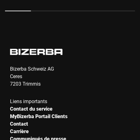
sur lesquels il s'appuie. La trancheuse manuelle Bizerba
VSP est la dernière acquisition de la cuisine JAN.
Bizerba Schweiz AG
Ceres
7203 Trimmis
Liens importants
Contact du service
MyBizerba Portail Clients
Contact
Carrière
Communiqués de presse