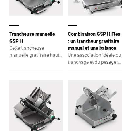
Trancheuse manuelle
Combinaison GSP H Flex
GSP H
: un trancheur gravitaire
Cette trancheuse
manuel et une balance
manuelle gravitaire haut
Une association idéale du
de gamme est une
tranchage et du pesage :
référence en matière
ergonomique, facile à
d'hygiène, d'ergonomie et
nettoyer et simple à
de sécurité.
utiliser.