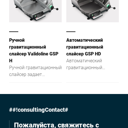
Ручной
Автоматический
гравитационный
гравитационный
слайсер Validoline GSP
слайсер GSP HD
H
Автоматический
Ручной гравитационный
гравитационный
слайсер задает
слайсер задает
мировые стандарты
мировые стандарты
эргономичности,
эргономичности,
гигиены и
гигиены, безопасности и
безопасности.
энергоэффективности.
##!consultingContact#
Пожалуйста, свяжитесь с