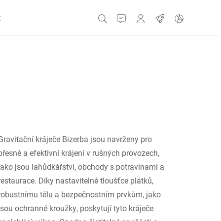
t
Kontakt
MyBizerba
Práce
Česká republika
Řecko
Gravitační kráječe Bizerba jsou navrženy pro
Holandsko
přesné a efektivní krájení v rušných provozech,
jako jsou lahůdkářství, obchody s potravinami a
Rusko
restaurace. Díky nastavitelné tloušťce plátků,
robustnímu tělu a bezpečnostním prvkům, jako
jsou ochranné kroužky, poskytují tyto kráječe
Španělsko