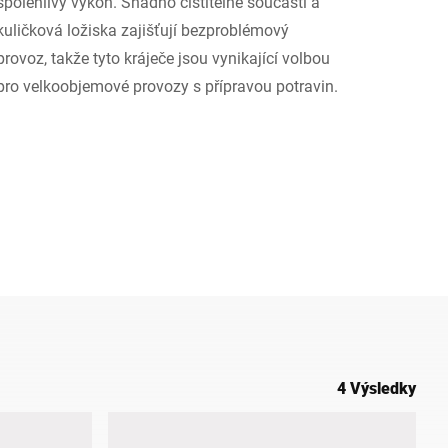
spolehlivý výkon. Snadno čistitelné součásti a
kuličková ložiska zajišťují bezproblémový
Ukrajina
provoz, takže tyto kráječe jsou vynikající volbou
pro velkoobjemové provozy s přípravou potravin.
4 Výsledky