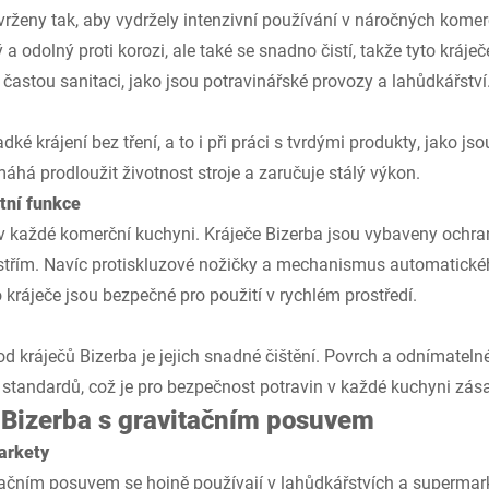
vrženy tak, aby vydržely intenzivní používání v náročných komer
 a odolný proti korozi, ale také se snadno čistí, takže tyto kráječ
í častou sanitaci, jako jsou potravinářské provozy a lahůdkářství
adké krájení bez tření, a to i při práci s tvrdými produkty, jako j
áhá prodloužit životnost stroje a zaručuje stálý výkon.
tní funkce
 v každé komerční kuchyni. Kráječe Bizerba jsou vybaveny ochran
střím. Navíc protiskluzové nožičky a mechanismus automatickéh
o kráječe jsou bezpečné pro použití v rychlém prostředí.
d kráječů Bizerba je jejich snadné čištění. Povrch a odnímateln
standardů, což je pro bezpečnost potravin v každé kuchyni zás
ů Bizerba s gravitačním posuvem
arkety
tačním posuvem se hojně používají v lahůdkářstvích a supermark