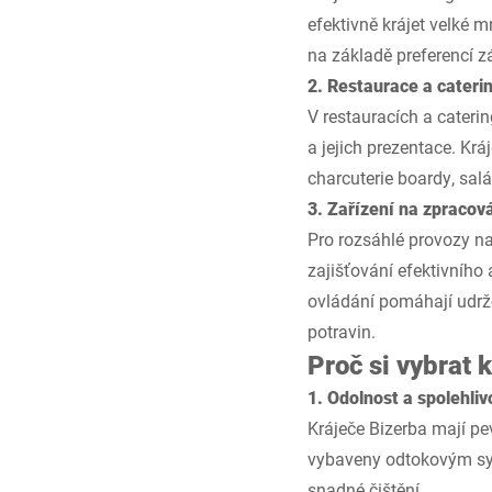
efektivně krájet velké 
na základě preferencí z
2. Restaurace a cateri
V restauracích a cateri
a jejich prezentace. Krá
charcuterie boardy, sa
3. Zařízení na zpracov
Pro rozsáhlé provozy na
zajišťování efektivního
ovládání pomáhají udržo
potravin.
Proč si vybrat
1. Odolnost a spolehliv
Kráječe Bizerba mají pe
vybaveny odtokovým sys
snadné čištění.