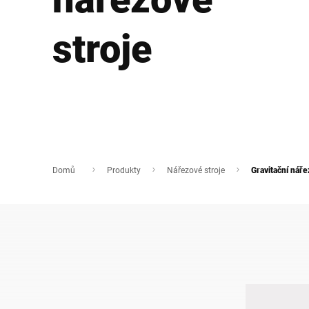
Afrika
stroje
Globální web
Domů
Produkty
Nářezové stroje
Gravitační náře