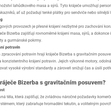
množství lahůdkového masa a sýrů. Tyto kráječe umožňují person
ákazníků, ať už požadují tenké plátky pro sendviče nebo silnější
ng
ngových provozech je přesné krájení nezbytné pro zachování konzi
ječe Bizerba zajišťují rovnoměrné krájení masa, sýrů, a dokonce i
láty a gurmánské pokrmy.
ání potravin
 zpracování potravin hrají kráječe Bizerba s gravitačním posuvem
 a konzistentního krájení potravin. Jejich výkonné motory, odoln
vat vysoké výrobní standardy a zároveň snižují čas a úsilí potř
 kráječe Bizerba s gravitačním posuvem?
ost
vná těla, která zajišťují, že zvládnou náročné požadavky komer
témem, který zabraňuje hromadění tekutin, a volitelným povrc