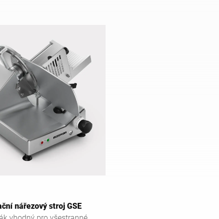
ační nářezový stroj GSE
ák vhodný pro všestranné