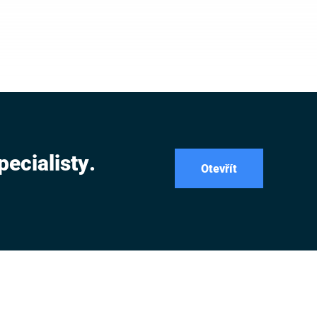
pecialisty.
Otevřít