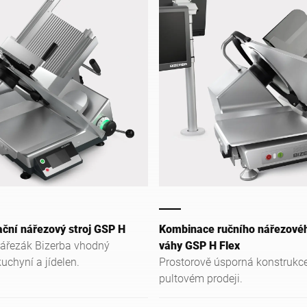
ační nářezový stroj GSP H
Kombinace ručního nářezovéh
nářezák Bizerba vhodný
váhy GSP H Flex
uchyní a jídelen.
Prostorově úsporná konstrukc
pultovém prodeji.