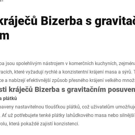
kráječů Bizerba s gravit
ím
erba jsou spolehlivým nástrojem v komerčních kuchyních, zejmén
acích, které vyžadují rychlé a konzistentní krájení masa a sýrů. 
e a nabízejí efektivnější způsob přesného krájení velkého množs
sti kráječů Bizerba s gravitačním posuve
a plátků
ybaveny nastavitelnou tloušťkou plátků, což uživatelům umožňuj
 Ať už potřebujete tenké plátky lahůdkového masa nebo silnější p
lu, která pokaždé zajistí konzistenci.