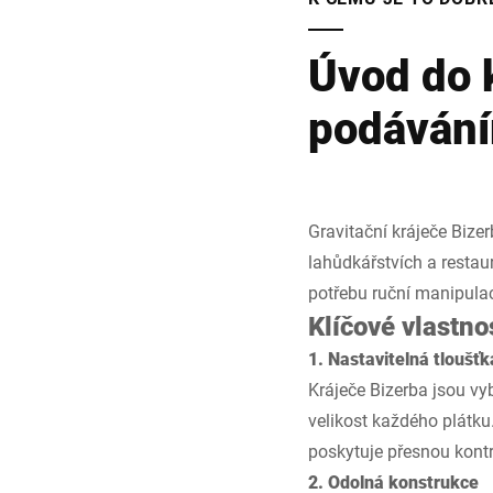
Úvod do 
podáván
Gravitační kráječe Biz
lahůdkářstvích a restaur
potřebu ruční manipulac
Klíčové vlastno
1. Nastavitelná tloušťk
Kráječe Bizerba jsou v
velikost každého plátku.
poskytuje přesnou kontro
2. Odolná konstrukce