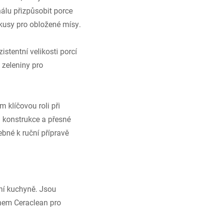
álu přizpůsobit porce
 kusy pro obložené mísy.
stentní velikosti porcí
 zeleniny pro
 klíčovou roli při
á konstrukce a přesné
ebné k ruční přípravě
ční kuchyně. Jsou
hem Ceraclean pro