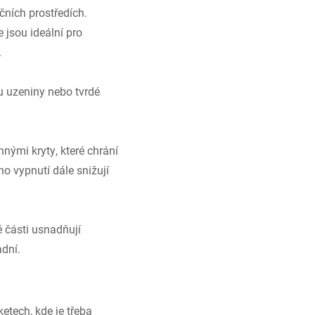
čních prostředích.
e jsou ideální pro
.
sou uzeniny nebo tvrdé
nými kryty, které chrání
o vypnutí dále snižují
é části usnadňují
adní.
etech, kde je třeba