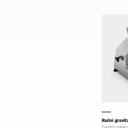
Ruční gravit
Gastro nářez