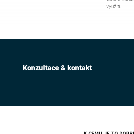
využití.
Konzultace & kontakt
K ČEMU JE TO DOBR