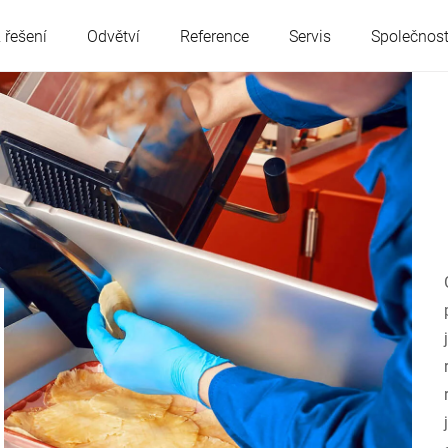
 řešení
Odvětví
Reference
Servis
Společnos
Rakousko
Belgie
Francie
Německo
Maďarsko
Itálie
Polsko
Portugalsko
Srbsko
Slovensko