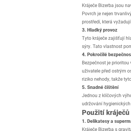
Kráječe Bizerba jsou na
Povrch je nejen trvanlivý
prostředí, která vyžaduj
3. Hladký provoz
Tyto kráječe zajišťují hl
sýry. Tato vlastnost pom
4. Pokročilé bezpečnos
Bezpečnost je prioritou
uživatele před ostrým o
riziko nehody, takže tyt
5. Snadné čištění
Jednou z klíčových výho
udržování hygienických 
Použití kráječ
1. Delikatesy a superm
Kráječe Bizerba s gravi