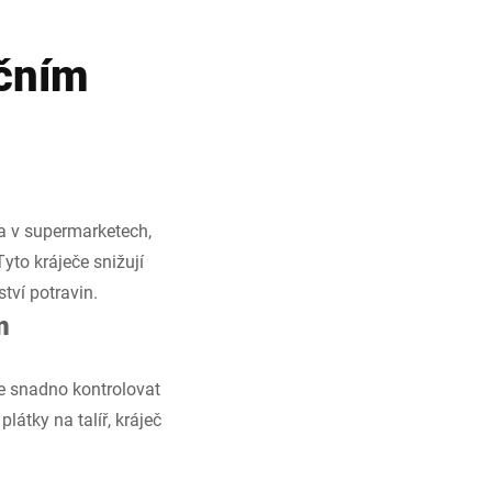
ačním
a v supermarketech,
Tyto kráječe snižují
tví potravin.
m
e snadno kontrolovat
látky na talíř, kráječ