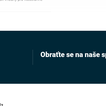
Obraťte se na naše s
É?