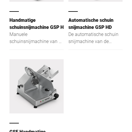
Handmatige
Automatische schuin
schuinsnijmachine GSP H
snijmachine GSP HD
Manuele
De automatische schuin
schuinsnijmachine van de
snijmachine van de
premiumklasse - stelt
premiumklasse stelt
wereldwijd de normen op
wereldwijd de normen op
het gebied van
het gebied van
ergonomie, hygiëne en
ergonomie, hygiëne,
veiligheid.
veiligheid en
energiezuinigheid.
GSE Handmatige