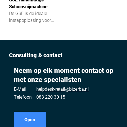
Schuinsnijmachine
De GSE is de ideale
instapoplossing voor
verkoop en foodservice –
veilig, hygiënisch,
ergonomisch,
energiezuinig en
aantrekkelijk geprijsd.
Consulting & contact
Neem op elk moment contact op
met onze specialisten
E-Mail
helpdesk-retail@bizerba.nl
Telefoon
088 220 30 15
Open