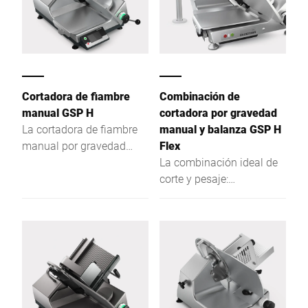
Cortadora de fiambre
Combinación de
manual GSP H
cortadora por gravedad
La cortadora de fiambre
manual y balanza GSP H
manual por gravedad
Flex
GSP H de Bizerba marca
La combinación ideal de
pautas a nivel mundial en
corte y pesaje:
lo que respecta a
ergonómica, fácil de
ergonomía, higiene y
limpiar y sencilla de
seguridad.
manejar.