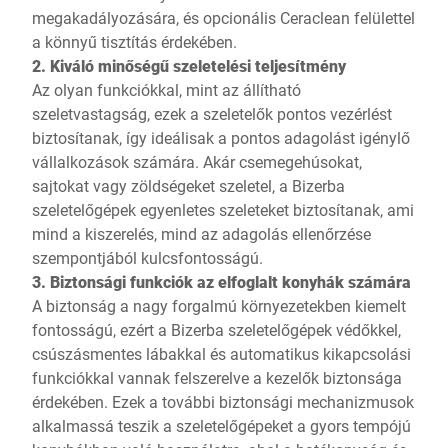
megakadályozására, és opcionális Ceraclean felülettel
a könnyű tisztítás érdekében.
2. Kiváló minőségű szeletelési teljesítmény
Az olyan funkciókkal, mint az állítható
szeletvastagság, ezek a szeletelők pontos vezérlést
biztosítanak, így ideálisak a pontos adagolást igénylő
vállalkozások számára. Akár csemegehúsokat,
sajtokat vagy zöldségeket szeletel, a Bizerba
szeletelőgépek egyenletes szeleteket biztosítanak, ami
mind a kiszerelés, mind az adagolás ellenőrzése
szempontjából kulcsfontosságú.
3. Biztonsági funkciók az elfoglalt konyhák számára
A biztonság a nagy forgalmú környezetekben kiemelt
fontosságú, ezért a Bizerba szeletelőgépek védőkkel,
csúszásmentes lábakkal és automatikus kikapcsolási
funkciókkal vannak felszerelve a kezelők biztonsága
érdekében. Ezek a további biztonsági mechanizmusok
alkalmassá teszik a szeletelőgépeket a gyors tempójú