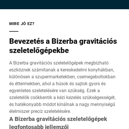
technológia vonzó áron.
MIRE JÓ EZ?
Bevezetés a Bizerba gravitációs
szeletelőgépekbe
A Bizerba gravitációs szeletelőgépek megbízható
eszköznek számítanak a kereskedelmi konyhákban,
különösen a szupermarketekben, csemegeboltokban
és éttermekben, ahol a húsok és sajtok gyors és
egyenletes szeletelésére van szükség. Ezek a
szeletelők csökkentik a kézi kezelés szükségességét,
és hatékonyabb módot kínálnak a nagy mennyiségű
élelmiszer precíz szeletelésére.
A Bizerba gravitációs szeletelőgépek
legfontosabb jellemzői