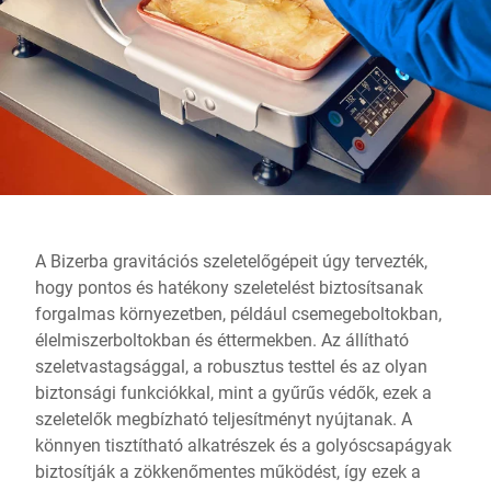
Globális weboldal
A Bizerba gravitációs szeletelőgépeit úgy tervezték,
hogy pontos és hatékony szeletelést biztosítsanak
forgalmas környezetben, például csemegeboltokban,
élelmiszerboltokban és éttermekben. Az állítható
szeletvastagsággal, a robusztus testtel és az olyan
biztonsági funkciókkal, mint a gyűrűs védők, ezek a
szeletelők megbízható teljesítményt nyújtanak. A
könnyen tisztítható alkatrészek és a golyóscsapágyak
biztosítják a zökkenőmentes működést, így ezek a