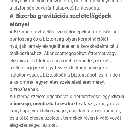
konyhákban való használatra, ahol a hatékonyság és
a biztonság egyaránt alapvető fontosságú.
A Bizerba gravitációs szeletelőgépek
előnyei
A Bizerba gravitációs szeletelőgépek a tartósság, a
pontosság és a biztonság olyan kombinációját
nyújtják, amely elengedhetetlen a kereskedelmi célú
ételkészítéshez. Akár csemegeboltot, éttermet vagy
élelmiszer-feldolgozó üzemet üzemeltet, ezeket a
szeletelőgépeket úgy tervezték, hogy növeljék a
hatékonyságot, biztosítsák a biztonságot, és minden
alkalommal egyenletes szeletelési eredményt
biztosítsanak.
A Bizerba szeletelőgépbe való befektetéssel egy
kiváló
minőségű, megbízható eszközt
választ, amely növeli
konyhája termelékenységét, csökkenti a kézi munkát,
és a tökéletesen szeletelt termékek révén kiváló vevői
elégedettséget biztosít.