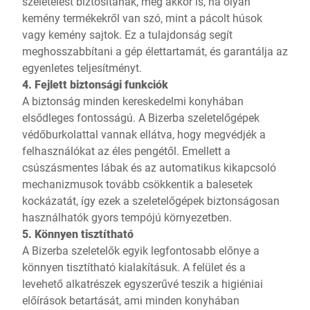
szeletelést biztosítanak, még akkor is, ha olyan
kemény termékekről van szó, mint a pácolt húsok
vagy kemény sajtok. Ez a tulajdonság segít
meghosszabbítani a gép élettartamát, és garantálja az
egyenletes teljesítményt.
4. Fejlett biztonsági funkciók
A biztonság minden kereskedelmi konyhában
elsődleges fontosságú. A Bizerba szeletelőgépek
védőburkolattal vannak ellátva, hogy megvédjék a
felhasználókat az éles pengétől. Emellett a
csúszásmentes lábak és az automatikus kikapcsoló
mechanizmusok tovább csökkentik a balesetek
kockázatát, így ezek a szeletelőgépek biztonságosan
használhatók gyors tempójú környezetben.
5. Könnyen tisztítható
A Bizerba szeletelők egyik legfontosabb előnye a
könnyen tisztítható kialakításuk. A felület és a
levehető alkatrészek egyszerűvé teszik a higiéniai
előírások betartását, ami minden konyhában