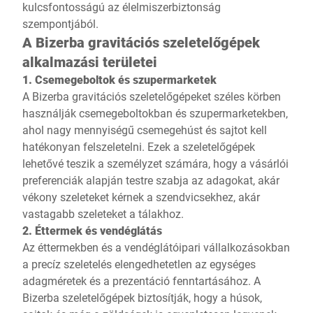
kulcsfontosságú az élelmiszerbiztonság
szempontjából.
A Bizerba gravitációs szeletelőgépek
alkalmazási területei
1. Csemegeboltok és szupermarketek
A Bizerba gravitációs szeletelőgépeket széles körben
használják csemegeboltokban és szupermarketekben,
ahol nagy mennyiségű csemegehúst és sajtot kell
hatékonyan felszeletelni. Ezek a szeletelőgépek
lehetővé teszik a személyzet számára, hogy a vásárlói
preferenciák alapján testre szabja az adagokat, akár
vékony szeleteket kérnek a szendvicsekhez, akár
vastagabb szeleteket a tálakhoz.
2. Éttermek és vendéglátás
Az éttermekben és a vendéglátóipari vállalkozásokban
a precíz szeletelés elengedhetetlen az egységes
adagméretek és a prezentáció fenntartásához. A
Bizerba szeletelőgépek biztosítják, hogy a húsok,