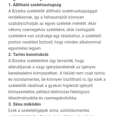
1. Állítható szeletvastagság
A Bizerba szeletelők állítható szeletvastagsággal
rendelkeznek, így a felhasználók könnyen
szabályozhatják az egyes szeletek méretét. Akár
vékony csemegehús szeletekre, akár vastagabb
szeletekre van szüksége egy tálaláshoz, a szeletelő
pontos vezérlést biztosít, hogy minden alkalommal
egyenletes legyen.
2. Tartós konstrukció
A Bizerba szeletelőket úgy tervezték, hogy
ellenálljanak a nagy igénybevételnek az igényes
kereskedelmi környezetben. A felület nem csak tartós
és rozsdamentes, de könnyen tisztítható is, így ezek a
szeletelők ideálisak a gyakori higiéniát igénylő
környezetekbe, például élelmiszer-feldolgozó
létesítményekbe és csemegeboltokba.
3. Sima működés
Ezek a szeletelőgépek sima, súrlódásmentes