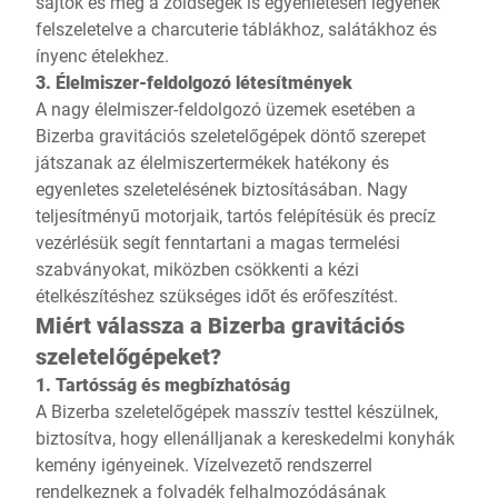
sajtok és még a zöldségek is egyenletesen legyenek
felszeletelve a charcuterie táblákhoz, salátákhoz és
ínyenc ételekhez.
3. Élelmiszer-feldolgozó létesítmények
A nagy élelmiszer-feldolgozó üzemek esetében a
Bizerba gravitációs szeletelőgépek döntő szerepet
játszanak az élelmiszertermékek hatékony és
egyenletes szeletelésének biztosításában. Nagy
teljesítményű motorjaik, tartós felépítésük és precíz
vezérlésük segít fenntartani a magas termelési
szabványokat, miközben csökkenti a kézi
ételkészítéshez szükséges időt és erőfeszítést.
Miért válassza a Bizerba gravitációs
szeletelőgépeket?
1. Tartósság és megbízhatóság
A Bizerba szeletelőgépek masszív testtel készülnek,
biztosítva, hogy ellenálljanak a kereskedelmi konyhák
kemény igényeinek. Vízelvezető rendszerrel
rendelkeznek a folyadék felhalmozódásának