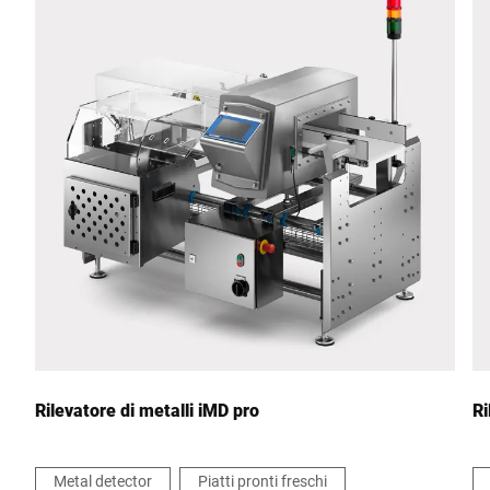
CAP *
Città *
Paese *
Il tuo messaggio *
Rilevatore di metalli iMD pro
Ri
Metal detector
Piatti pronti freschi