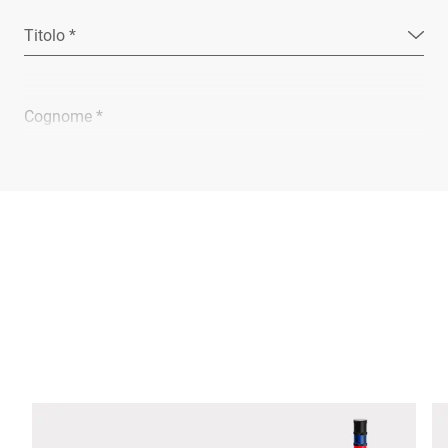
Titolo *
Cognome *
Ragione sociale *
E-mail *
Telefono *
Via *