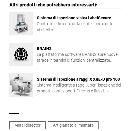
Altri prodotti che potrebbero interessarti:
Sistema di ispezione visiva LabelSecure
Controllo efficiente della confezione e delle
etichette
BRAIN2
La piattaforma software BRAIN2 apre nuove
strade in termini di funzioni centralizzate,
scambio dei dati e sicurezza nella produzione.
Sistema di ispezione a raggi X XRE-D pro 100
Sistema intelligente a raggi X per l'ispezione dei
prodotti confezionati. Preciso e flessibile
nell'utilizzo.
Metal detector
Artigianato alimentare