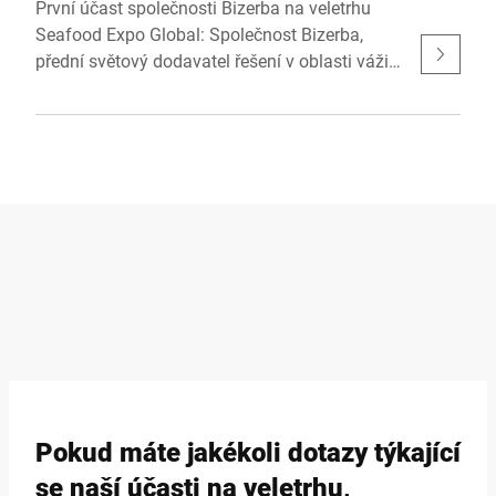
První účast společnosti Bizerba na veletrhu
Seafood Expo Global: Společnost Bizerba,
přední světový dodavatel řešení v oblasti vážicí
techniky, etiketování, inspekce a průmyslového
softwaru, poprvé představí svou širokou
nabídku produktů a služeb na předním veletrhu
v Barceloně. Od 6. do 8. května 2025 bude
společnost v hale 3 (stánek 3LL803)
prezentovat špičkovou technologii pro konec
výrobní linky, která je speciálně přizpůsobena
vysokým požadavkům na zpracování ryb a
mořských plodů - se zaměřením na
bezpečnost, sledovatelnost, udržitelnost a
efektivitu produktů.
Pokud máte jakékoli dotazy týkající
se naší účasti na veletrhu,