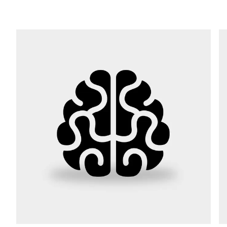
Telefon *
Ulice *
Poštovní směrovací číslo *
Město *
Země *
Vaše zpráva *