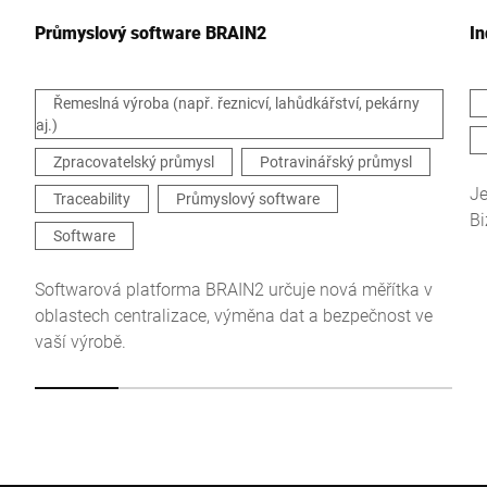
Průmyslový software BRAIN2
In
Řemeslná výroba (např. řeznicví, lahůdkářství, pekárny
aj.)
Tímto potvrzuji, že souhlasím s použitím svých údajů ke
Zpracovatelský průmysl
Potravinářský průmysl
zpracování tohoto požadavku Další informace naleznete v
Prohlášení o ochraně údajů
*
Je
Traceability
Průmyslový software
Bi
Software
Anti-Robot Verification
Click to start verification
Softwarová platforma BRAIN2 určuje nová měřítka v
Friendly
Captcha ⇗
oblastech centralizace, výměna dat a bezpečnost ve
vaší výrobě.
Odeslat