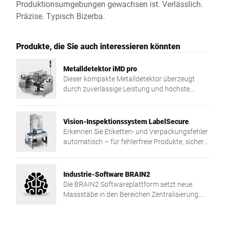
Produktionsumgebungen gewachsen ist. Verlässlich.
Präzise. Typisch Bizerba.
Produkte, die Sie auch interessieren könnten
Metalldetektor iMD pro
Dieser kompakte Metalldetektor überzeugt
durch zuverlässige Leistung und höchste
Suchempfindlichkeit.
Vision-Inspektionssystem LabelSecure
Erkennen Sie Etiketten- und Verpackungsfehler
automatisch – für fehlerfreie Produkte, sichere
Qualität und effiziente Produktionsprozesse.
Industrie-Software BRAIN2
Die BRAIN2 Softwareplattform setzt neue
Massstäbe in den Bereichen Zentralisierung,
Datenaustausch und Sicherheit in Ihrer
Produktion.