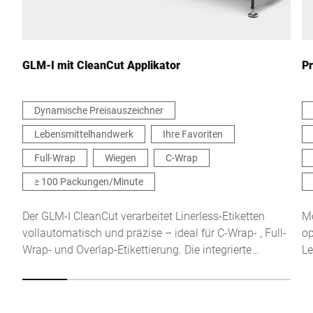
Ihre Nachricht an uns *
GLM-I mit CleanCut Applikator
P
Dynamische Preisauszeichner
Lebensmittelhandwerk
Ihre Favoriten
Hiermit bestätige ich, dass ich mit der Nutzung meiner Daten zur
Bearbeitung dieser Anfrage einverstanden bin. Weitere
Full-Wrap
Wiegen
C-Wrap
Informationen finden Sie in den
Datenschutzerklärung
. *
≥ 100 Packungen/Minute
Anti-Robot Verification
Der GLM-I CleanCut verarbeitet Linerless-Etiketten
Mo
Click to start verification
vollautomatisch und präzise – ideal für C-Wrap- , Full-
op
Friendly
Captcha ⇗
Wrap- und Overlap-Etikettierung. Die integrierte
Le
Wägetechnik ermöglicht die Verarbeitung von
Produkten mit Festgewicht als auch von
gewichtsvariablen Artikeln.
Absenden