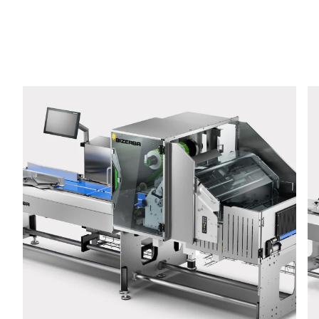
Telefon *
Strasse *
PLZ *
Stadt *
Land *