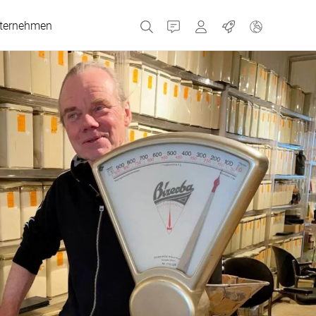
ternehmen
Kontakt
Portale
Jobs
MyBizerba Kundenport
Gebrauchtgeräte-Sho
Tschechien
Griechenland
Niederlande
Russland
Spanien