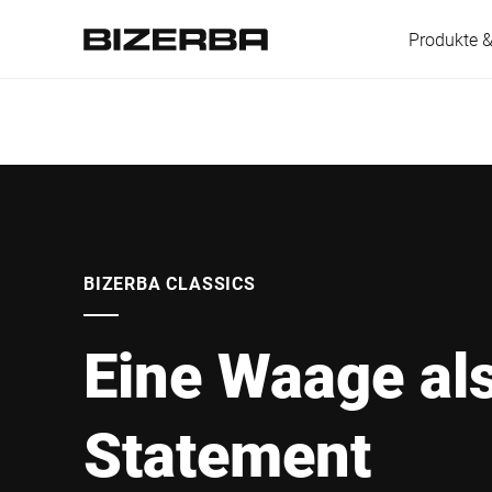
Produkte 
Europa
Amerika
BIZERBA CLASSICS
Eine Waage al
Asien
Statement
Australien