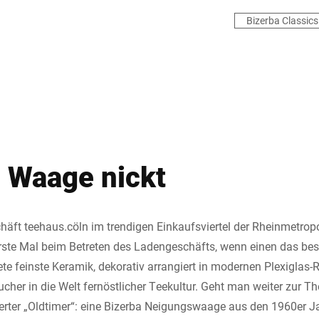
Bizerba Classics
 Waage nickt
äft teehaus.cöln im trendigen Einkaufsviertel der Rheinmetropo
rste Mal beim Betreten des Ladengeschäfts, wenn einen das be
e feinste Keramik, dekorativ arrangiert in modernen Plexiglas-R
her in die Welt fernöstlicher Teekultur. Geht man weiter zur Th
erter „Oldtimer“: eine Bizerba Neigungswaage aus den 1960er Jah