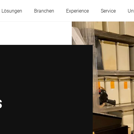
& Lösungen
Branchen
Experience
Service
Un
Österreich
Belgien
Frankreich
Deutschland
Ungarn
Italien
s
Polen
Portugal
Serbien
Slowakei