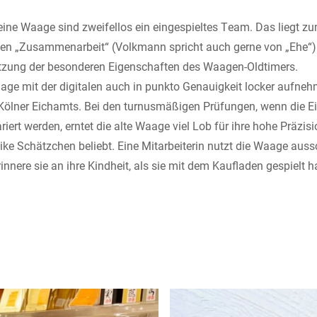
eine Waage sind zweifellos ein eingespieltes Team. Das liegt zum
en „Zusammenarbeit“ (Volkmann spricht auch gerne von „Ehe“)
tzung der besonderen Eigenschaften des Waagen-Oldtimers.
age mit der digitalen auch in punkto Genauigkeit locker aufneh
 Kölner Eichamts. Bei den turnusmäßigen Prüfungen, wenn die E
iert werden, erntet die alte Waage viel Lob für ihre hohe Präzi
ike Schätzchen beliebt. Eine Mitarbeiterin nutzt die Waage aussch
rinnere sie an ihre Kindheit, als sie mit dem Kaufladen gespielt h