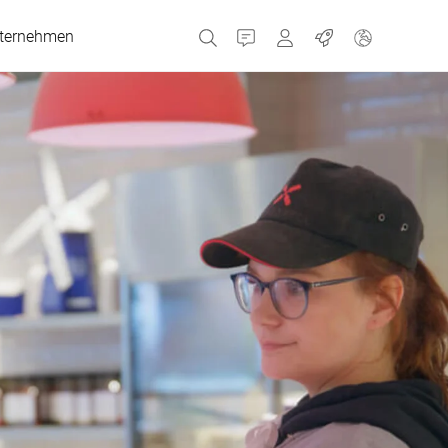
ternehmen
Kontakt
Portale
Jobs
MyBizerba Kundenport
Gebrauchtgeräte-Sho
Tschechien
Griechenland
Niederlande
Russland
Spanien