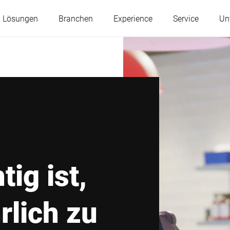
& Lösungen
Branchen
Experience
Service
Un
Österreich
Belgien
Frankreich
Deutschland
Ungarn
Italien
ig ist,
Polen
Portugal
rlich zu
Serbien
Slowakei