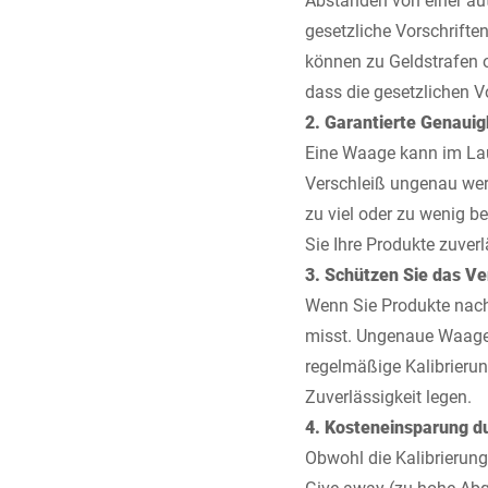
gesetzliche Vorschrifte
können zu Geldstrafen od
dass die gesetzlichen V
2. Garantierte Genauig
Eine Waage kann im La
Verschleiß ungenau wer
zu viel oder zu wenig be
Sie Ihre Produkte zuver
3. Schützen Sie das Ve
Wenn Sie Produkte nach
misst. Ungenaue Waagen
regelmäßige Kalibrierun
Zuverlässigkeit legen.
4. Kosteneinsparung du
Obwohl die Kalibrierung
Give-away (zu hohe Abg