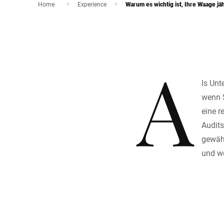
Home
Experience
Warum es wichtig ist, Ihre Waage jäh
A
ls Unt
wenn S
eine r
Audits
gewähr
und we