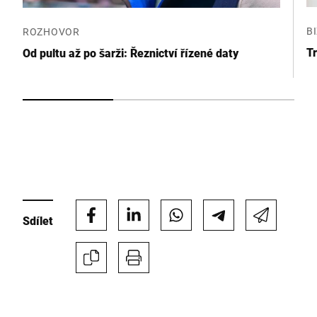
Anti-Robot Verification
Click to start verification
B
ROZHOVOR
Friendly
Captcha ⇗
Tr
Od pultu až po šarži: Řeznictví řízené daty
Odeslat
Sdílet