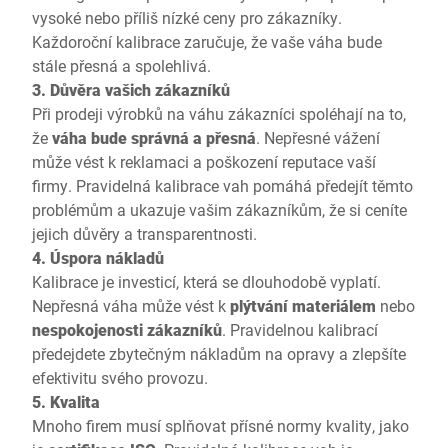
vysoké nebo příliš nízké ceny pro zákazníky.
Každoroční kalibrace zaručuje, že vaše váha bude
stále přesná a spolehlivá.
3. Důvěra vašich zákazníků
Při prodeji výrobků na váhu zákazníci spoléhají na to,
že
váha bude správná a přesná
. Nepřesné vážení
může vést k reklamaci a poškození reputace vaší
firmy. Pravidelná kalibrace vah pomáhá předejít těmto
problémům a ukazuje vašim zákazníkům, že si ceníte
jejich důvěry a transparentnosti.
4. Úspora nákladů
Kalibrace je investicí, která se dlouhodobě vyplatí.
Nepřesná váha může vést k
plýtvání materiálem
nebo
nespokojenosti zákazníků
. Pravidelnou kalibrací
předejdete zbytečným nákladům na opravy a zlepšíte
efektivitu svého provozu.
5. Kvalita
Mnoho firem musí splňovat přísné normy kvality, jako