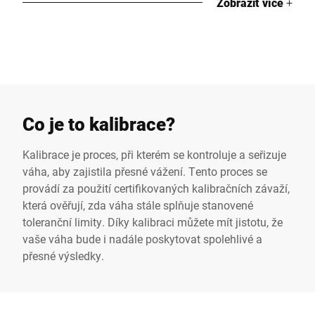
Zobrazit více
+
Gastronomie
Zpracovatelský průmysl
Potravinářský průmysl
Obchodní váhy
Odborný článek
Průmyslové váhy
Co je to kalibrace?
Kalibrace je proces, při kterém se kontroluje a seřizuje
váha, aby zajistila přesné vážení. Tento proces se
provádí za použití certifikovaných kalibračních závaží,
která ověřují, zda váha stále splňuje stanovené
toleranční limity. Díky kalibraci můžete mít jistotu, že
vaše váha bude i nadále poskytovat spolehlivé a
přesné výsledky.