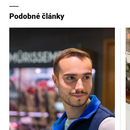
Město *
Podobné články
Země *
Vaše zpráva *
Tímto potvrzuji, že souhlasím s použitím svých údajů ke
zpracování tohoto požadavku Další informace naleznete v
Prohlášení o ochraně údajů
*