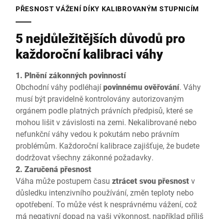
PŘESNOST VÁŽENÍ DÍKY KALIBROVANÝM STUPNICÍM
5 nejdůležitějších důvodů pro
každoroční kalibraci váhy
1. Plnění zákonných povinností
Obchodní váhy podléhají
povinnému ověřování
. Váhy
musí být pravidelně kontrolovány autorizovaným
orgánem podle platných právních předpisů, které se
mohou lišit v závislosti na zemi. Nekalibrované nebo
nefunkční váhy vedou k pokutám nebo právním
problémům. Každoroční kalibrace zajišťuje, že budete
dodržovat všechny zákonné požadavky.
2. Zaručená přesnost
Váha může postupem času
ztrácet svou přesnost
v
důsledku intenzivního používání, změn teploty nebo
opotřebení. To může vést k nesprávnému vážení, což
má negativní dopad na vaši výkonnost, například příliš