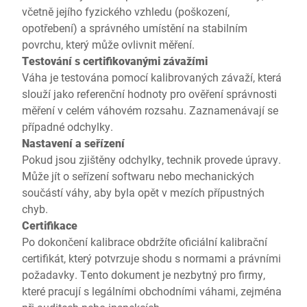
včetně jejího fyzického vzhledu (poškození,
opotřebení) a správného umístění na stabilním
povrchu, který může ovlivnit měření.
Testování s certifikovanými závažími
Váha je testována pomocí kalibrovaných závaží, která
slouží jako referenční hodnoty pro ověření správnosti
měření v celém váhovém rozsahu. Zaznamenávají se
případné odchylky.
Nastavení a seřízení
Pokud jsou zjištěny odchylky, technik provede úpravy.
Může jít o seřízení softwaru nebo mechanických
součástí váhy, aby byla opět v mezích přípustných
chyb.
Certifikace
Po dokončení kalibrace obdržíte oficiální kalibrační
certifikát, který potvrzuje shodu s normami a právními
požadavky. Tento dokument je nezbytný pro firmy,
které pracují s legálními obchodními váhami, zejména