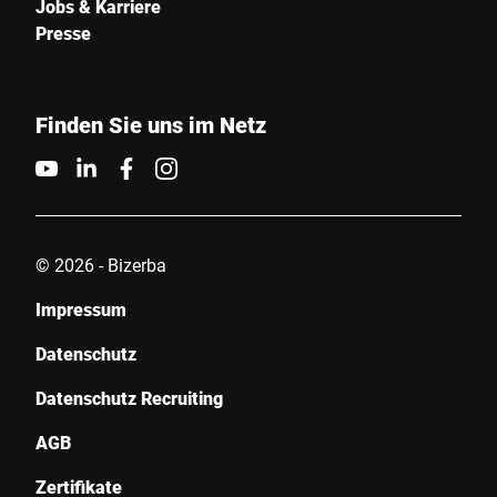
Jobs & Karriere
Presse
Stadt *
Land *
Finden Sie uns im Netz
Ihre Nachricht an uns *
© 2026 - Bizerba
Impressum
Datenschutz
Datenschutz Recruiting
Hiermit bestätige ich, dass ich mit der Nutzung meiner Daten zur
Bearbeitung dieser Anfrage einverstanden bin. Weitere
AGB
Informationen finden Sie in den
Datenschutzerklärung
. *
Zertifikate