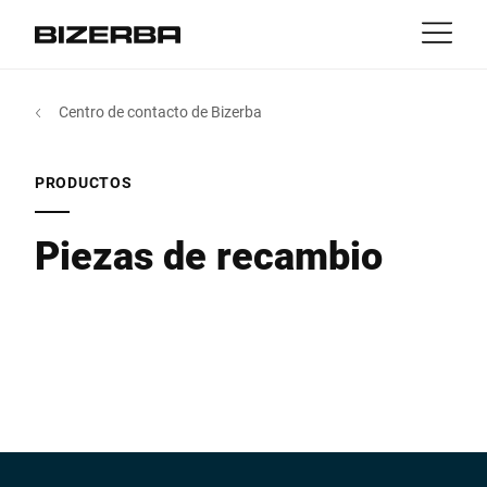
Contacto
Volver
Centro de contacto de Bizerba
MyBizerba
Productos y Soluciones
Europa
Trabajos
PRODUCTOS
es
America
Industrias
Piezas de recambio
Asia
Servicio
Australia
Experiencia
África
Empresa