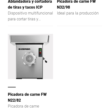
Ablandadora y cortadora
Picadora de carne FW
con un peso uniforme,
como las chuletas.
de tiras y tacos ICP
N32/98
como las chuletas.
Dispositivo multifuncional
Ideal para la producción
para cortar tiras y
ablandar carne, también
en operaciones
industriales continuas. La
protección integral y el
manejo sumamente
sencillo aseguran un
trabajo sin fatiga.
Perfecto para el uso
diario, también en la
hostelería.
Picadora de carne FW
N22/82
Picadora de carne