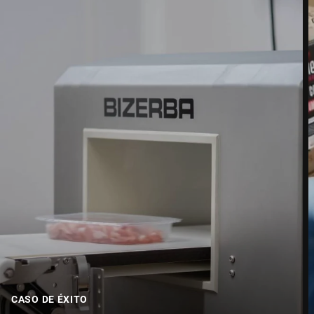
Calle *
Código postal *
Ciudad *
País *
Escríbenos tu mensaje *
CASO DE ÉXITO