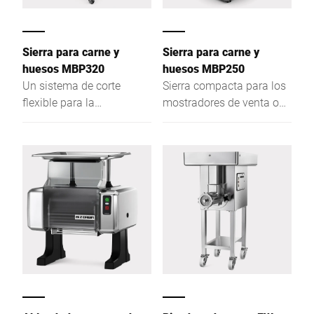
Sierra para carne y
Sierra para carne y
huesos MBP320
huesos MBP250
Un sistema de corte
Sierra compacta para los
flexible para la
mostradores de venta o
producción industrial de
salas de preparación.
alimentos. Permite cortar,
Permite cortar, trocear y
trocear y porcionar de
porcionar de forma eficaz
forma eficaz los distintos
los distintos productos
productos que se
que se procesan a diario.
procesan a diario. Se
Se adapta a todo tipo de
adapta a todo tipo de
productos alimentarios,
productos alimentarios,
ya sean frescos,
ya sean frescos,
congelados o ahumados,
congelados o ahumados,
y es ideal para la
y es ideal para la
producción de porciones
producción de porciones
con un peso uniforme,