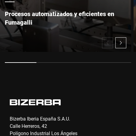
Procesos automatizados y eficientes en
Fumagalli
Por la presente confirmo que acepto el uso de mis datos para
procesar esta solicitud Se puede encontrar más información en
Declaración de protección de datos
*
Anti-Robot Verification
Click to start verification
Friendly
Captcha ⇗
Enviar
Bizerba Iberia España S.A.U.
Calle Herreros, 42
Polígono Industrial Los Ángeles