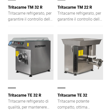
Tritacarne TM 32 R
Tritacarne TM 22 R
Tritacarne refrigerato, per
Tritacarne refrigerato, per
garantire il controllo della
garantire il controllo della
temperatura durante la
temperatura durante la
lavorazione della carne,
lavorazione della carne,
massima evoluzione in
massima evoluzione in
materia di igiene e
materia di igiene e
sicurezza
sicurezza.
Tritacarne TE 32 R
Tritacarne TE 32
Tritacarne refrigerato di
Tritacarne potente
qualità, per mantenere
compatto, ottima