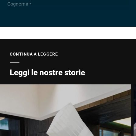
Cognome *
Ragione sociale *
E-mail *
CONTINUA A LEGGERE
Leggi le nostre storie
Telefono *
Via *
CAP *