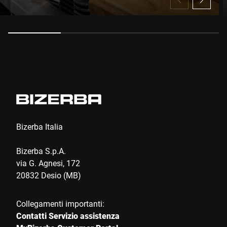
Anti-Robot Verification
Click to start verification
Friendly
Captcha ⇗
Invia
Bizerba Italia
Bizerba S.p.A.
via G. Agnesi, 172
20832 Desio (MB)
Collegamenti importanti:
Contatti Servizio assistenza