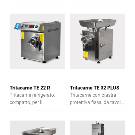
sotto controllo la
macinazione, alta
temperatura della carne
produzione. Facile pulizia
indipendetemente dalla
per utenti professionali.
temperatura ambientale.
Massima evoluzione in
materia di igiene e
sicurezza
Tritacarne TE 22 R
Tritacarne TE 32 PLUS
Tritacarne refrigerato,
Tritacarne con piastra
compatto, per il
protettiva fissa, da tavolo,
contenimento della carica
compatto per grandi
batterica, di grandi
prestazioni, massima
prestazioni, massima
evoluzione in materia di
evoluzione in materia di
sicurezza.