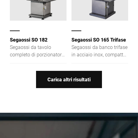
Segaossi SO 182
Segaossi SO 165 Trifase
Segaossi da tavolo
Segaossi da banco trifase
completo di porzionatore,
in acciaio inox, compatto
macchina completamente
e igienico, per tagli precisi
realizzata in acciaio inox.
in gastronomia,
ristorazione e HO.RE.CA.
Carica altri risultati