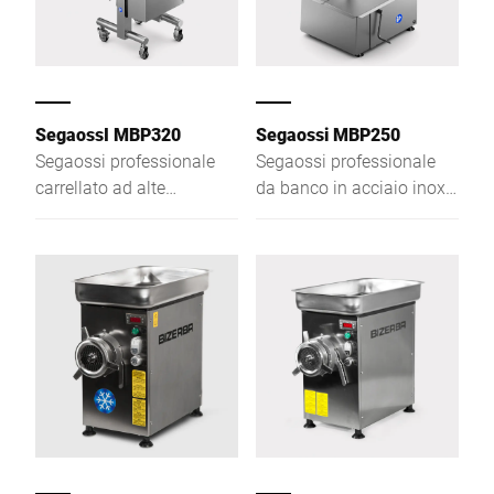
SegaossI MBP320
Segaossi MBP250
Segaossi professionale
Segaossi professionale
carrellato ad alte
da banco in acciaio inox,
prestazioni, progettato per
compatto e robusto,
tagli precisi e lavorazioni
ideale per tagli precisi e
intensive nel settore
lavorazioni quotidiane.
alimentare.