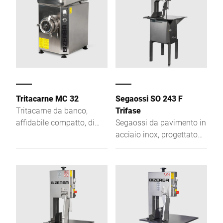
igiene e sicurezza.
Tritacarne MC 32
Segaossi SO 243 F
Tritacarne da banco,
Trifase
affidabile compatto, di
Segaossi da pavimento in
grande durata massima
acciaio inox, progettato
evoluzione in materia di
per lavorazioni intensive e
sicurezza.
per garantire elevata
capacità di taglio.