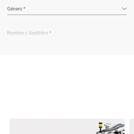
Género *
Nombre y Apellidos *
Empresa *
Email *
Teléfono *
Calle *