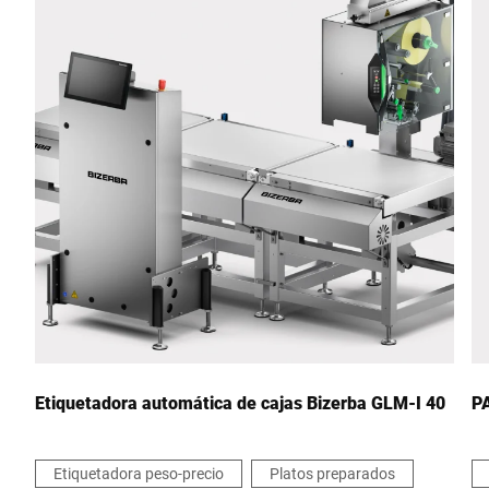
Código postal *
Ciudad *
País *
Escríbenos tu mensaje *
Etiquetadora automática de cajas Bizerba GLM-I 40
PA
Etiquetadora peso-precio
Platos preparados