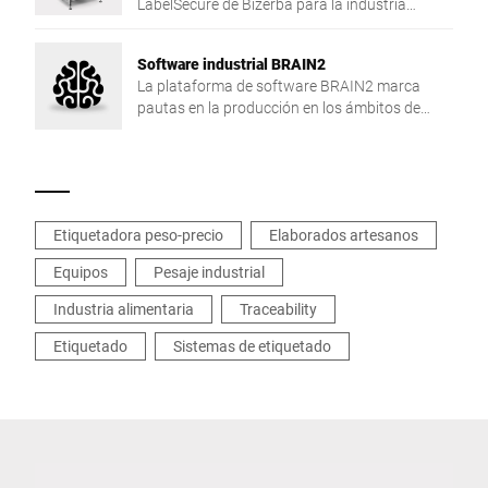
LabelSecure de Bizerba para la industria
alimentaria asegura un control eficiente de los
envases y sus etiquetas.
Software industrial BRAIN2
La plataforma de software BRAIN2 marca
pautas en la producción en los ámbitos de
centralización, intercambio de datos y
seguridad en su producción.
Etiquetadora peso-precio
Elaborados artesanos
Equipos
Pesaje industrial
Industria alimentaria
Traceability
Etiquetado
Sistemas de etiquetado