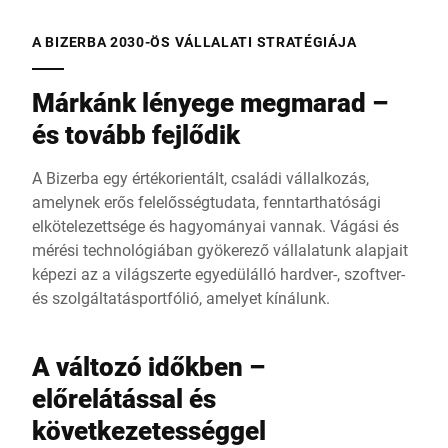
A BIZERBA 2030-ÖS VÁLLALATI STRATÉGIÁJA
Márkánk lényege megmarad –
és tovább fejlődik
A Bizerba egy értékorientált, családi vállalkozás,
amelynek erős felelősségtudata, fenntarthatósági
elkötelezettsége és hagyományai vannak. Vágási és
mérési technológiában gyökerező vállalatunk alapjait
képezi az a világszerte egyedülálló hardver-, szoftver-
és szolgáltatásportfólió, amelyet kínálunk.
A változó időkben –
előrelátással és
következetességgel