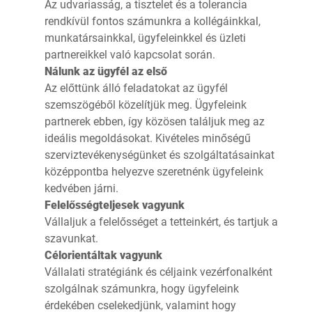
Az udvariasság, a tisztelet és a tolerancia
rendkívül fontos számunkra a kollégáinkkal,
munkatársainkkal, ügyfeleinkkel és üzleti
partnereikkel való kapcsolat során.
Nálunk az ügyfél az első
Az előttünk álló feladatokat az ügyfél
szemszögéből közelítjük meg. Ügyfeleink
partnerek ebben, így közösen találjuk meg az
ideális megoldásokat. Kivételes minőségű
szerviztevékenységünket és szolgáltatásainkat
középpontba helyezve szeretnénk ügyfeleink
kedvében járni.
Felelősségteljesek vagyunk
Vállaljuk a felelősséget a tetteinkért, és tartjuk a
szavunkat.
Célorientáltak vagyunk
Vállalati stratégiánk és céljaink vezérfonalként
szolgálnak számunkra, hogy ügyfeleink
érdekében cselekedjünk, valamint hogy