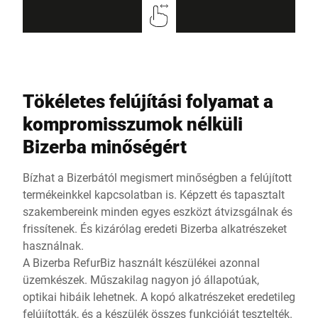
Tökéletes felújítási folyamat a
kompromisszumok nélküli
Bizerba minőségért
Bízhat a Bizerbától megismert minőségben a felújított
termékeinkkel kapcsolatban is. Képzett és tapasztalt
szakembereink minden egyes eszközt átvizsgálnak és
frissítenek. És kizárólag eredeti Bizerba alkatrészeket
használnak.
A Bizerba RefurBiz használt készülékei azonnal
üzemkészek. Műszakilag nagyon jó állapotúak,
optikai hibáik lehetnek. A kopó alkatrészeket eredetileg
felújították, és a készülék összes funkcióját tesztelték.