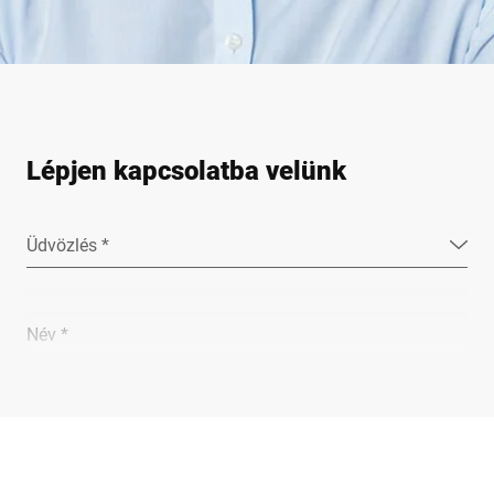
Lépjen kapcsolatba velünk
Üdvözlés *
Név *
Vállalat *