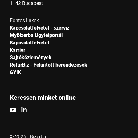
1142 Budapest
Az Ön üzenete nekünk *
Fontos linkek
Kapcsolatfelvétel - szerviz
MyBizerba Ügyfélportál
Kapcsolatfelvétel
Karrier
Sajtóközlemények
RefurBiz - Felújított berendezések
Ezúton megerősítem, hogy elfogadom az adataim
GYIK
felhasználását a kérelem feldolgozásához. További információk
megtalálhatók az
Adatvédelmi nyilatkozatban
*
Keressen minket online
Anti-Robot Verification
Click to start verification
Friendly
Captcha ⇗
© 2026 - Bizerba