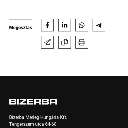
E-Mail *
Megosztás
Telefon *
Utca *
Irányítószám *
Város *
Ország *
Bizerba Mérleg Hungária Kft.
Tengerszem utca 64-68