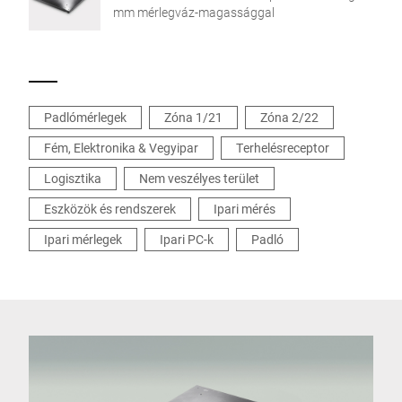
mm mérlegváz-magassággal
Padlómérlegek
Zóna 1/21
Zóna 2/22
Fém, Elektronika & Vegyipar
Terhelésreceptor
Logisztika
Nem veszélyes terület
Eszközök és rendszerek
Ipari mérés
Ipari mérlegek
Ipari PC-k
Padló