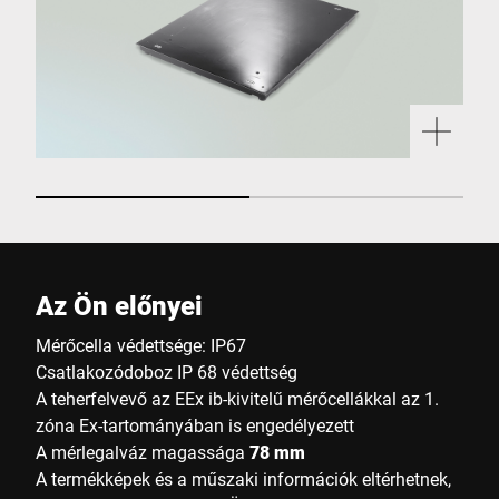
Az Ön előnyei
Mérőcella védettsége: IP67
Csatlakozódoboz IP 68 védettség
A teherfelvevő az EEx ib-kivitelű mérőcellákkal az 1.
zóna Ex-tartományában is engedélyezett
A mérlegalváz magassága
78 mm
A termékképek és a műszaki információk eltérhetnek,