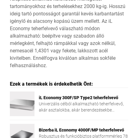
tartományokhoz és terhelésekhez 2000 kg-ig. Hosszú
ideig tartó pontosságot garantál kevés karbantartást
igénylő és alacsony kopású üzem mellett. Az iL
Economy teherfelvevő válaszható módon
alkalmazható: beépítve vagy szabadon álló
mérlegként, felhajtó rámpákkal vagy azok nélkül,
nemesacél 1,4301 vagy fekete, lakkozott acél
kivitelben. Ennélfogva kiválóan alkalmas sokféle
felhasználáshoz.
Ezek a termékek is érdekelhetik Önt:
iL Economy 300F/SP Type2 teherfelvevő
Univerzális célból alkalmazható teherfelvevő,
akár asztalokba, akár berendezésekbe
szerelve, vagy mobil felhasználáshoz.
Bizerba iL Economy 4000F/MP teherfelvevő
Robusztus és funkcióbiztos platformmérleg 78