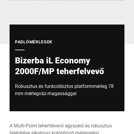
Globális weboldal
PADLÓMÉRLEGEK
Bizerba iL Economy
2000F/MP teherfelvevő
Robusztus és funkcióbiztos platformmérleg 78
mm mérlegváz-magassággal
A Multi-Point teherfelvevő egyszerű és robusztus
felépítése alkalmas különböző mérlegelési