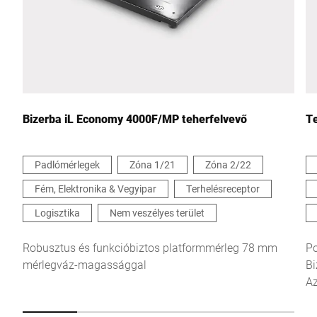
Ország *
Az Ön üzenete nekünk *
Bizerba iL Economy 4000F/MP teherfelvevő
Te
Padlómérlegek
Zóna 1/21
Zóna 2/22
Fém, Elektronika & Vegyipar
Terhelésreceptor
Ezúton megerősítem, hogy elfogadom az adataim
felhasználását a kérelem feldolgozásához. További információk
Logisztika
Nem veszélyes terület
megtalálhatók az
Adatvédelmi nyilatkozatban
*
Robusztus és funkcióbiztos platformmérleg 78 mm
Po
mérlegváz-magassággal
Bi
Anti-Robot Verification
Az
Click to start verification
ro
Friendly
Captcha ⇗