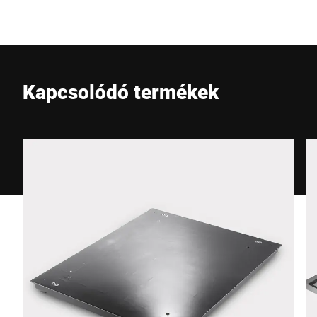
E-Mail *
Kapcsolódó termékek
Telefon *
Utca *
Irányítószám *
Város *