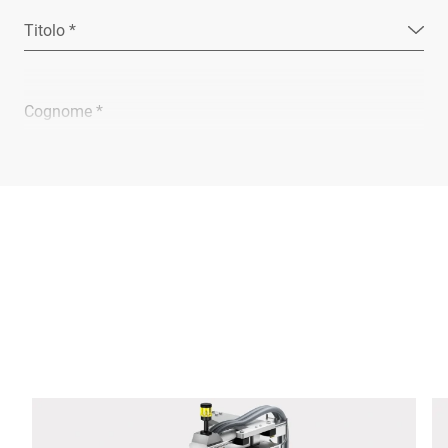
Titolo *
Cognome *
Ragione sociale *
E-mail *
Telefono *
Via *