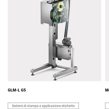
CAP *
Città *
Paese *
Il tuo messaggio *
GLM-L G5
Me
Sistemi di stampa e applicazione etichette