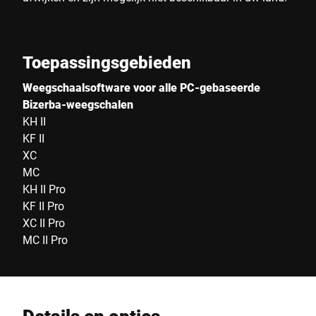
Toepassingsgebieden
Weegschaalsoftware voor alle PC-gebaseerde
Bizerba-weegschalen
KH II
KF II
XC
MC
KH II Pro
KF II Pro
XC II Pro
MC II Pro