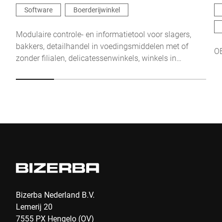
Software
Boerderijwinkel
Modulaire controle- en informatietool voor slagers,
bakkers, detailhandel in voedingsmiddelen met of
OE
zonder filialen, delicatessenwinkels, winkels in
biologische voeding en boerderijwinkels.
Bizerba Nederland B.V.
Lemerij 20
7555 PX Hengelo (OV)