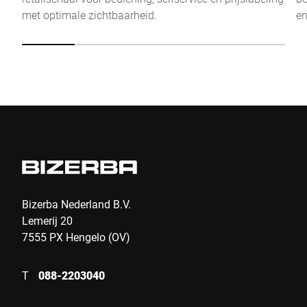
met optimale zichtbaarheid.
en
Bizerba Nederland B.V.
Lemerij 20
7555 PX Hengelo (OV)
T
088-2203040