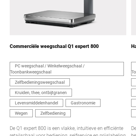
Commerciële weegschaal Q1 expert 800
H
PC weegschaal / Winkelweegschaal /
Toonbankweegschaal
T
Zelfbedieningsweegschaal
Kruiden, thee, ontbijtgranen
Levensmiddelenhandel
Gastronomie
Wegen
Zelfbediening
De Q1 expert 800 is een vlakke, intuïtieve en efficiënte
De
retailschaal voor bediening, selfservice en prijslabeling
be