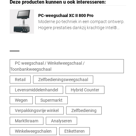
Deze producten kunnen u ook interesseren:
PC-weegschaal XC II 800 Pro
Moderne pc-techniek in een compact ontwerp.
Hogere prestaties dankzij krachtige Intel®
Quad Core-processor en groot werkgeheugen.
PC weegschaal / Winkelweegschaal /
Toonbankweegschaal
Retail
Zelfbedieningsweegschaal
Levensmiddelenhandel
Hybrid Counter
Wegen
Supermarkt
Verpakkingsvrije winkel
Zelfbediening
Marktkraam
Analyseren
Winkelweegschalen
Etiketteren