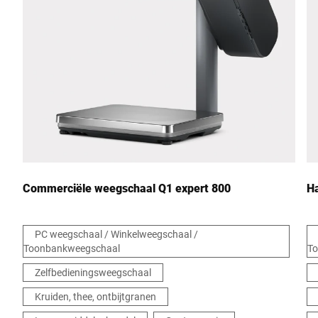
Commerciële weegschaal Q1 expert 800
H
PC weegschaal / Winkelweegschaal /
Toonbankweegschaal
T
Zelfbedieningsweegschaal
Kruiden, thee, ontbijtgranen