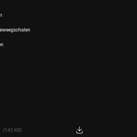
n
ieweegschalen
en
(145 KB)