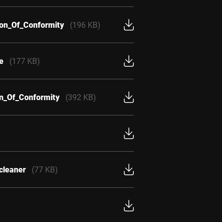
ion_Of_Conformity
(196 KB)
e
(177 KB)
on_Of_Conformity
(392 KB)
cleaner
(77 KB)