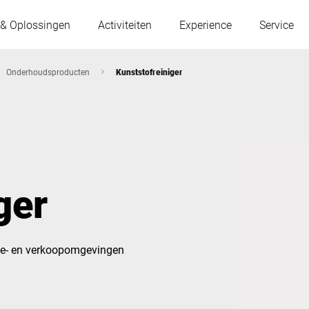
 & Oplossingen
Activiteiten
Experience
Service
Onderhoudsproducten
Kunststofreiniger
Oostenrijk
België
Frankrijk
Duitsland
ger
Hongarije
Italië
tie- en verkoopomgevingen
Polen
Portugal
Servië
Slowakije