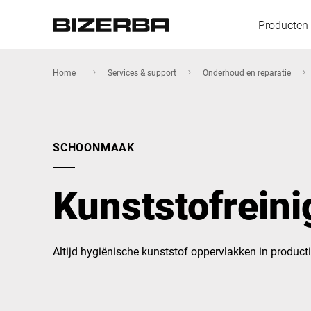
Producten
Home
Services & support
Onderhoud en reparatie
Europa
SCHOONMAAK
Amerika
Kunststofreini
Azië
Altijd hygiënische kunststof oppervlakken in produc
Australië