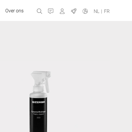
Over ons
Contact
MyBizerba
Jobs
NL
|
FR
Tsjechische Republiek
Griekenland
Nederland
Rusland
Spanje