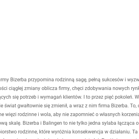
Szwajcaria
Turcja
Zjednoczone Królestwo
firmy Bizerba przypomina rodzinną sagę, pełną sukcesów i wyzw
ości ciągłej zmiany oblicza firmy, chęci zdobywania nowych ry
cych się potrzeb i wymagań klientów. I to przez pięć pokoleń. W
e świat gwałtownie się zmienił, a wraz z nim firma Bizerba. To, c
ne więzi rodzinne i wola, aby nie zapomnieć o własnych korz
wą skalę. Bizerba i Balingen to nie tylko jedna sylaba łącząca 
biorstwo rodzinne, które wyróżnia konsekwencja w działaniu. Ta