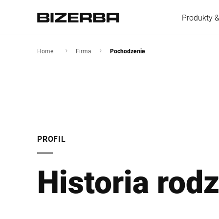
Produkty &
Home
Firma
Pochodzenie
Europa
Ameryka
PROFIL
Azja
Historia rod
Australia