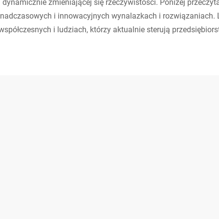
 dynamicznie zmieniającej się rzeczywistości. Poniżej przeczyta
onadczasowych i innowacyjnych wynalazkach i rozwiązaniach. Las
spółczesnych i ludziach, którzy aktualnie sterują przedsiębior