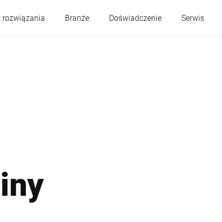
 rozwiązania
Branże
Doświadczenie
Serwis
Austria
Belgia
Francja
Niemcy
Węgry
Włochy
ziny
Polska
Portugalia
Serbia
Słowacja