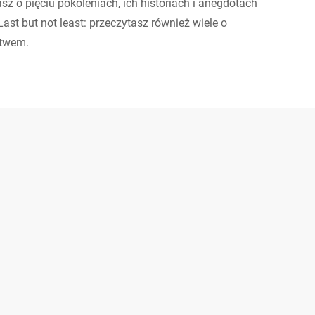
sz o pięciu pokoleniach, ich historiach i anegdotach
t but not least: przeczytasz również wiele o
stwem.