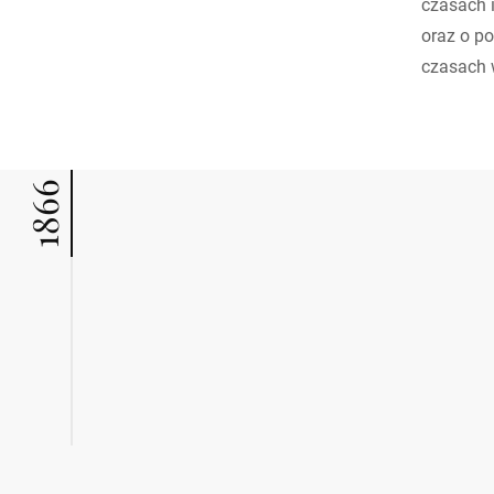
czasach i
oraz o p
czasach w
1866