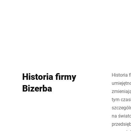
Afryka
Globalna strona internetowa
Historia firmy
Historia 
umiejętn
Bizerba
zmieniają
tym czasi
szczegól
na świato
przedsię