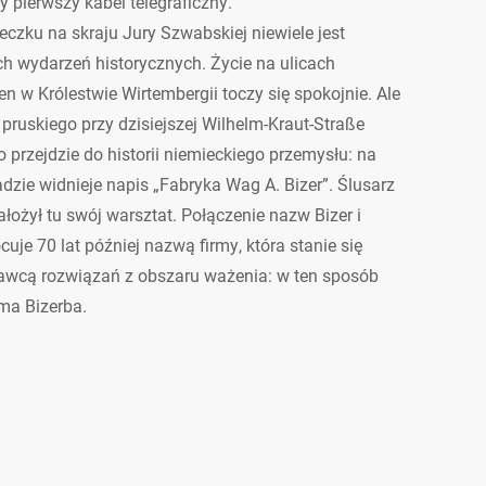
y pierwszy kabel telegraficzny.
zku na skraju Jury Szwabskiej niewiele jest
ch wydarzeń historycznych. Życie na ulicach
n w Królestwie Wirtembergii toczy się spokojnie. Ale
ruskiego przy dzisiejszej Wilhelm-Kraut-Straße
co przejdzie do historii niemieckiego przemysłu: na
adzie widnieje napis „Fabryka Wag A. Bizer”. Ślusarz
ałożył tu swój warsztat. Połączenie nazw Bizer i
uje 70 lat później nazwą firmy, która stanie się
wcą rozwiązań z obszaru ważenia: w ten sposób
rma Bizerba.