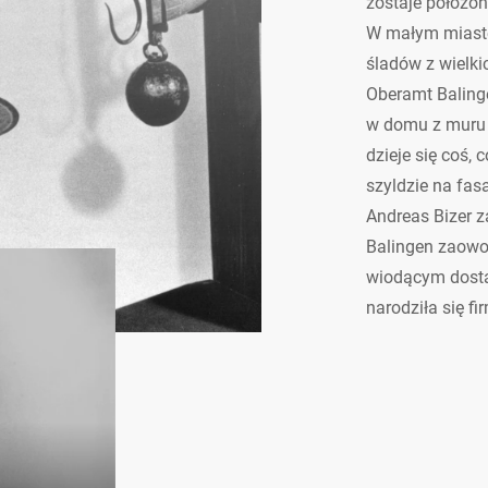
zostaje położon
W małym miastec
śladów z wielki
Oberamt Balinge
w domu z muru p
dzieje się coś, 
szyldzie na fas
Andreas Bizer z
Balingen zaowoc
wiodącym dosta
narodziła się fi