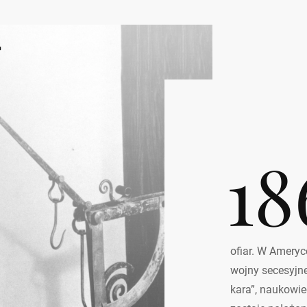
ł
18
ofiar. W Ameryc
wojny secesyjne
kara”, naukowie