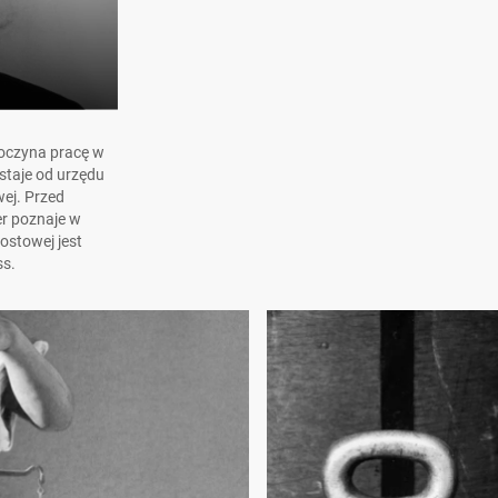
poczyna pracę w
staje od urzędu
ej. Przed
r poznaje w
ostowej jest
ss.