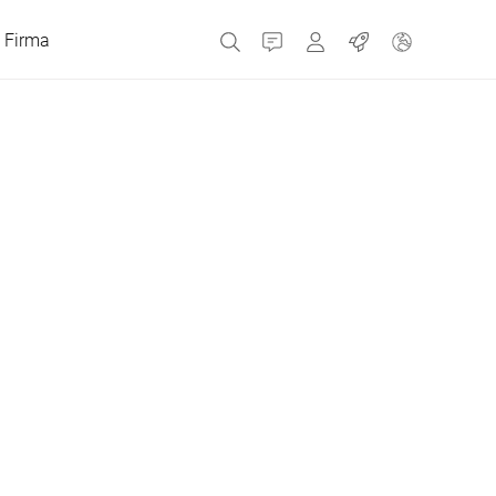
Firma
Kontakt
MyBizerba
Praca
Republika Czeska
Grecja
Holandia
Rosja
Hiszpania